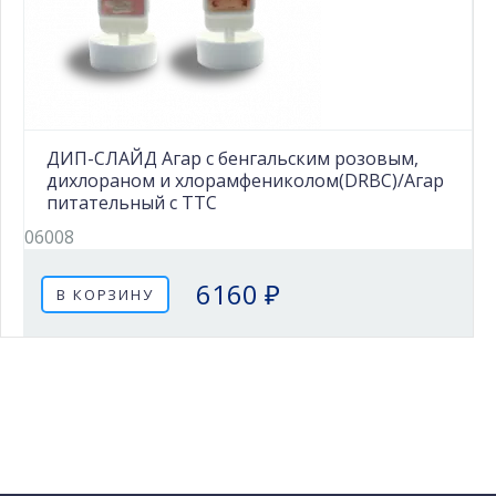
ДИП-СЛАЙД Агар с бенгальским розовым,
дихлораном и хлорамфениколом(DRBC)/Агар
питательный с TTC
06008
6160 ₽
В КОРЗИНУ