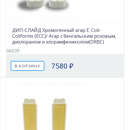
ДИП-СЛАЙД Хромогенный агар E. Coli-
Coliforms (ECC)/ Агар с бенгальским розовым,
дихлораном и хлорамфениколом(DRBC)
06039
7580 ₽
В КОРЗИНУ