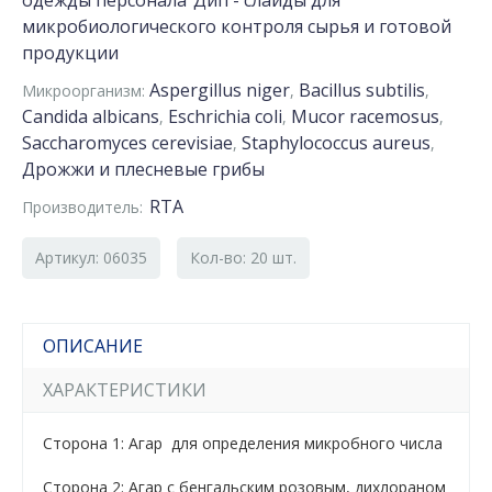
одежды персонала
Дип - слайды для
микробиологического контроля сырья и готовой
продукции
Aspergillus niger
Bacillus subtilis
Микроорганизм:
,
,
Candida albicans
Eschrichia coli
Mucor racemosus
,
,
,
Saccharomyces cerevisiae
Staphylococcus aureus
,
,
Дрожжи и плесневые грибы
RTA
Производитель:
Артикул: 06035
Кол-во: 20 шт.
ОПИСАНИЕ
ХАРАКТЕРИСТИКИ
Сторона 1: Агар для определения микробного числа
Сторона 2: Агар с бенгальским розовым, дихлораном