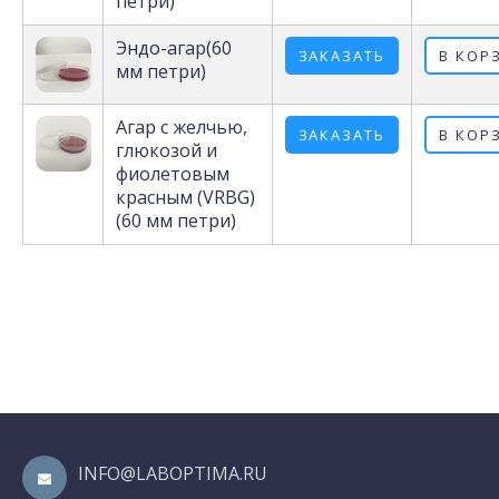
петри)
Эндо-агар(60
ЗАКАЗАТЬ
В КОР
мм петри)
Агар с желчью,
ЗАКАЗАТЬ
В КОР
глюкозой и
фиолетовым
красным (VRBG)
(60 мм петри)
INFO@LABOPTIMA.RU