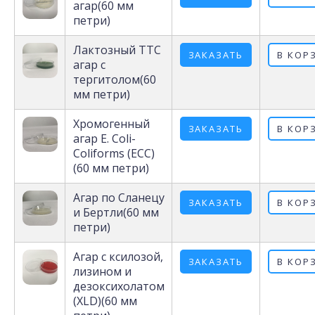
агар(60 мм
петри)
Лактозный ТТС
ЗАКАЗАТЬ
В КОР
агар с
тергитолом(60
мм петри)
Хромогенный
ЗАКАЗАТЬ
В КОР
агар E. Coli-
Coliforms (ECC)
(60 мм петри)
Агар по Сланецу
ЗАКАЗАТЬ
В КОР
и Бертли(60 мм
петри)
Агар с ксилозой,
ЗАКАЗАТЬ
В КОР
лизином и
дезоксихолатом
(XLD)(60 мм