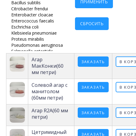
Агар
ЗАКАЗАТЬ
В КОР
МакКонки(60
мм петри)
Солевой агар с
ЗАКАЗАТЬ
В КОР
манитолом
(60мм петри)
Агар R2A(60 мм
ЗАКАЗАТЬ
В КОР
петри)
Цетримидный
ЗАКАЗАТЬ
В КОР