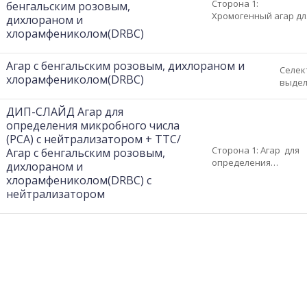
Микробиологический
Сторона 1:
бенгальским розовым,
контроль:
Хромогенный агар дл
дихлораном и
Инкубировать при
подсчета и
хлорамфениколом(DRBC)
температуре 35±2...
обнаружения
кишечной палочки и
Агар с бенгальским розовым, дихлораном и
колиформных
Селек
бактерий. Сторона 2:
хлорамфениколом(DRBC)
выдел
Агар с бенгальским
плесе
розовым, дихлорано
порчу
ДИП-СЛАЙД Агар для
хлорамфениколом
Микро
определения микробного числа
Микробиологический
контр
(PCA) с нейтрализатором + TTC/
контроль:...
35°C в
Сторона 1: Агар для
Агар с бенгальским розовым,
20–25°
определения
дихлораном и
микробного числа с
хлорамфениколом(DRBC) с
нейтрализатором + T
нейтрализатором
Сторона 2: Агар с
бенгальским розовым
дихлораном и
хлорамфениколом с
нейтрализатором
Микробиологический.