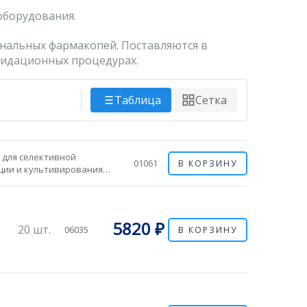
оборудования.
альных фармакопей. Поставляются в
лидационных процедурах.
Таблица
Сетка
 для селективной
01061
В КОРЗИНУ
ции и культивирования
енных грибков.
мфеникол и
гексимид подавляют
орые бактерии, а также
5820 ₽
20 шт.
06035
В КОРЗИНУ
орые сапрофитные и
енные грибки. Он
яет такие...
,