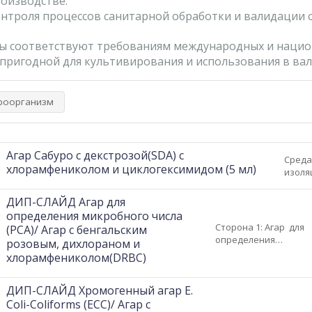
оизводстве.
нтроля процессов санитарной обработки и валидации 
 соответствуют требованиям международных и национ
 пригодной для культивирования и использования в ва
роорганизм
Агар Сабуро с декстрозой(SDA) с
Среда
хлорамфениколом и циклогексимидом (5 мл)
изоля
патог
Хлора
ДИП-СЛАЙД Агар для
цикло
определения микробного числа
некот
Сторона 1: Агар для
(PCA)/ Агар с бенгальским
некот
определения
розовым, дихлораном и
патог
микробного числа
хлорамфениколом(DRBC)
подавл
Сторона 2: Агар с
бенгальским розовым
ДИП-СЛАЙД Хромогенный агар E.
дихлораном и
хлорамфениколом
Coli-Coliforms (ECC)/ Агар с