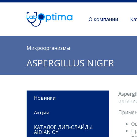
О компании
Ка
Вы здесь
Микроорганизмы
ASPERGILLUS NIGER
Aspergil
Новинки
органи
Применя
Акции
Оц
КАТАЛОГ ДИП-СЛАЙДЫ
Пр
AIDIAN OY