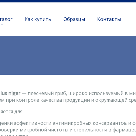
талог
Как купить
Образцы
Контакты
lus niger
— плесневый гриб, широко используемый в мик
зм при контроле качества продукции и окружающей ср
ется для:
енки эффективности антимикробных консервантов и ф
оверки микробной чистоты и стерильности в фармаце