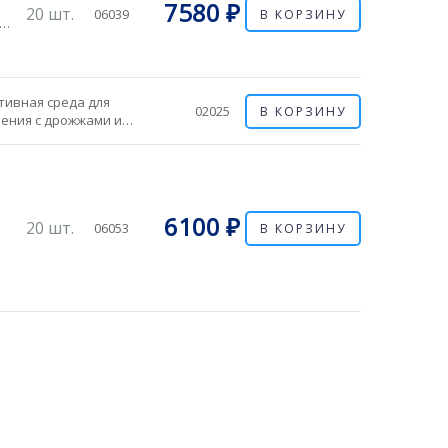
7580 ₽
20 шт.
06039
В КОРЗИНУ
я
тивная среда для
02025
В КОРЗИНУ
ения с дрожжами и
нями, вызывающими
м и
 пищевых продуктов.
биологический
оль: Инкубировать 30–
 течение 48 часов, при
6100 ₽
20 шт.
C в течение 72 часов...
06053
В КОРЗИНУ
TC
,
..