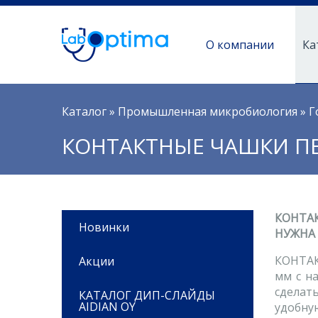
О компании
Ка
Вы здесь
Каталог
»
Промышленная микробиология
»
Г
КОНТАКТНЫЕ ЧАШКИ П
КОНТАК
Новинки
НУЖНА
КОНТАК
Акции
мм с н
сделат
КАТАЛОГ ДИП-СЛАЙДЫ
AIDIAN OY
удобную