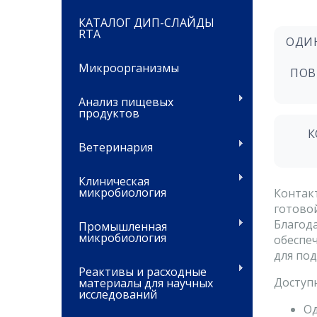
КАТАЛОГ ДИП-СЛАЙДЫ
RTA
ОДИ
Микроорганизмы
ПОВ
Анализ пищевых
продуктов
К
Ветеринария
Клиническая
микробиология
Контак
готово
Благод
Промышленная
микробиология
обеспе
для под
Реактивы и расходные
Доступ
материалы для научных
исследований
Од