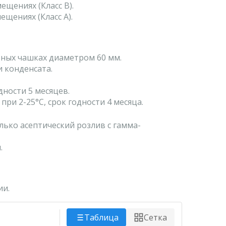
ещениях (Класс B).
щениях (Класс A).
ьных чашках диаметром 60 мм.
 конденсата.
дности 5 месяцев.
ри 2-25°C, срок годности 4 месяца.
лько асептический розлив с гамма-
.
ии.
Таблица
Сетка