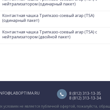
нейтрализатором (одинарный пакет)
Контактная чашка Трипказо-соевый агар (TSA)
(одинарный пакет)
Контактная чашка Трипказо-соевый агар (TSA) с
нейтрализатором (двойной пакет)
INFO@LABOPTIMA.RU
8 (812) 313-13-35
8 (812) 313-13-34
их условиях не является публичной офертой, пожалуйста, обра