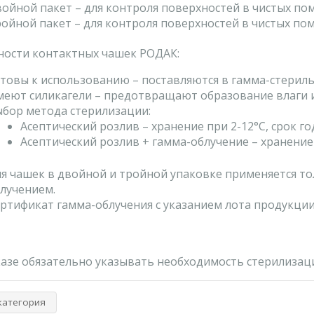
ойной пакет – для контроля поверхностей в чистых пом
ойной пакет – для контроля поверхностей в чистых поме
ности контактных чашек РОДАК:
товы к использованию – поставляются в гамма-стерил
еют силикагели – предотвращают образование влаги и
бор метода стерилизации:
Асептический розлив – хранение при 2-12°C, срок го
Асептический розлив + гамма-облучение – хранение п
я чашек в двойной и тройной упаковке применяется то
лучением.
ртификат гамма-облучения с указанием лота продукции
казе обязательно указывать необходимость стерилизац
категория