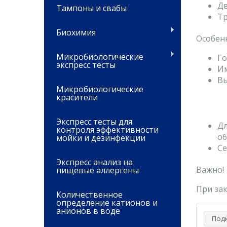
Дв
Тампоны и свабы
Тр
Биохимия
Особен
Микробиологические
Го
экспресс тесты
Им
Вы
Микробиологические
красители
Экспресс тесты для
Дл
контроля эффективности
об
мойки и дезинфекции
Се
Экспресс анализ на
Важно!
пищевые аллергены
При за
Количественное
определение катионов и
анионов в воде
Под