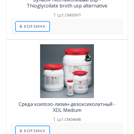
Thioglycollate broth usp alternative
1 шт.
CM0391T
В КОРЗИНУ
Cреда ксилозо-лизин-дезоксихолатный -
XDL Medium
1 шт.
CM0469B
В КОРЗИНУ