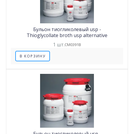
Бульон тиогликолевый usр -
Thioglycollate broth usp alternative
1 шт.
CM0391B
В КОРЗИНУ
Бульон тиогликолевый usр -