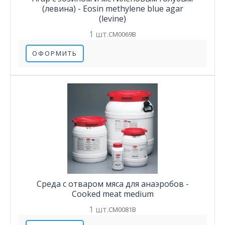
(левина) - Eosin methylene blue agar
(levine)
1 шт.
CM0069B
ОФОРМИТЬ
Среда с отваром мяса для анаэробов -
Cooked meat medium
1 шт.
CM0081B