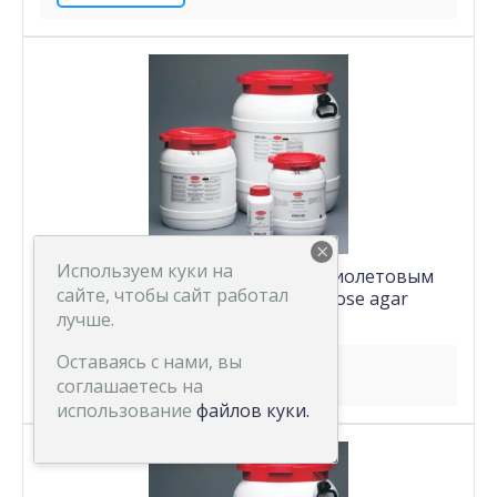
×
Используем куки на
Агар с желчью, декстрозой и фиолетовым
сайте, чтобы сайт работал
красным - Violet red bile glucose agar
лучше.
1 шт.
CM0485B
Оставаясь с нами, вы
В КОРЗИНУ
соглашаетесь на
использование
файлов куки.