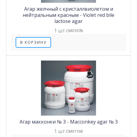
Агар желчный с кристаллвиолетом и
нейтральным красным - Violet red bile
lactose agar
1 шт.
CM0107B
В КОРЗИНУ
Агар макконки № 3 - Macconkey agar № 3
1 шт.
CM0115B