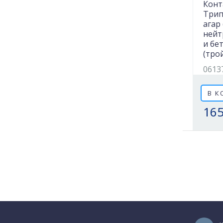
Конт
Трип
агар 
нейт
и бе
(тро
0613
В К
165