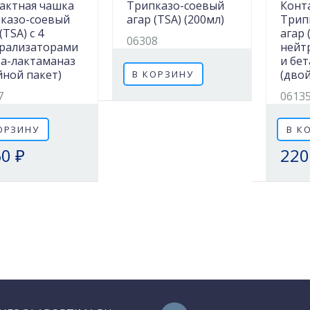
актная чашка
Трипказо-соевый
Конт
казо-соевый
агар (TSA) (200мл)
Трип
(TSA) с 4
агар 
06308
рализаторами
нейт
та-лактаманаз
и бе
йной пакет)
(дво
В КОРЗИНУ
7
0613
ОРЗИНУ
В К
0 ₽
220