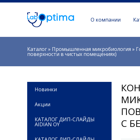
О компании
Ка
Вы здесь
Каталог
»
Промышленная микробиология
»
Г
поверхности в чистых помещениях)
КОН
Новинки
МИК
Акции
ПОВ
КАТАЛОГ ДИП-СЛАЙДЫ
C Б
AIDIAN OY
КАТАЛОГ ДИП-СЛАЙДЫ