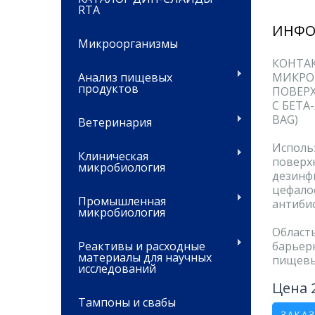
RTA
ИНФО
Микроорганизмы
КОНТАК
Анализ пищевых
МИКРО
продуктов
ПОВЕР
C БЕТА
BAG)
Ветеринария
Исполь
Клиническая
поверх
микробиология
дезин
цефал
Промышленная
антиби
микробиология
Област
Реактивы и расходные
барьер
материалы для научных
пищевы
исследований
Цена 
Тампоны и свабы
ЗАКА