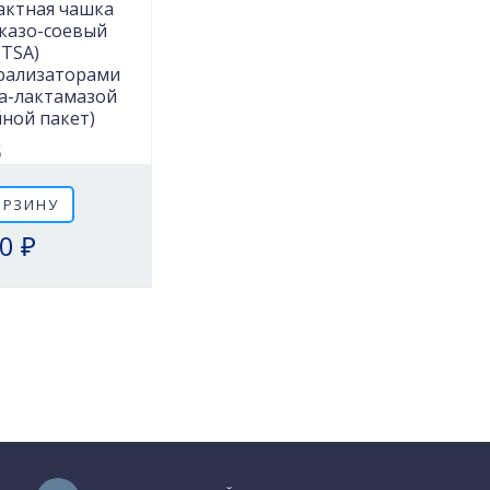
актная чашка
казо-соевый
(TSA)
рализаторами
та-лактамазой
йной пакет)
5
ОРЗИНУ
0 ₽