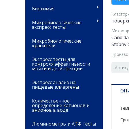
Биохимия
Категори
поверх
Микробиологические
экспресс тесты
Микроор
Candida
Микробиологические
Staphyl
красители
Произво
Экспресс тесты для
контроля эффективности
Артику
мойки и дезинфекции
Экспресс анализ на
пищевые аллергены
ОП
Количественное
определение катионов и
Tемп
анионов в воде
Срок
Люминометры и АТФ тесты