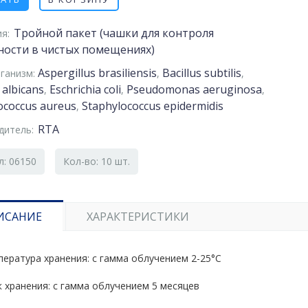
Тройной пакет (чашки для контроля
я:
ности в чистых помещениях)
Aspergillus brasiliensis
Bacillus subtilis
ганизм:
,
,
 albicans
Eschrichia coli
Pseudomonas aeruginosa
,
,
,
ococcus aureus
Staphylococcus epidermidis
,
RTA
дитель:
л: 06150
Кол-во: 10 шт.
ИСАНИЕ
ХАРАКТЕРИСТИКИ
ература хранения: c гамма облучением 2-25°С
 хранения: c гамма облучением 5 месяцев