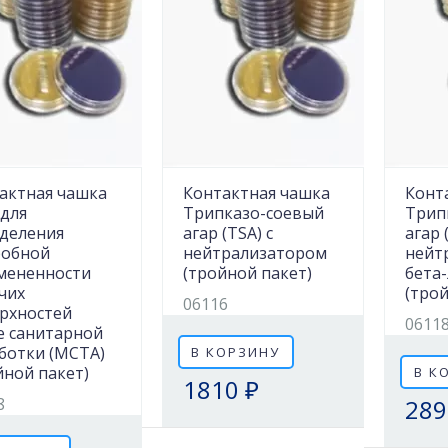
актная чашка
Контактная чашка
Конт
 для
Трипказо-соевый
Трип
деления
агар (TSA) с
агар 
обной
нейтрализатором
нейт
мененности
(тройной пакет)
бета
чих
(трой
06116
рхностей
0611
е санитарной
ботки (MCTA)
В КОРЗИНУ
йной пакет)
В К
1810 ₽
8
289