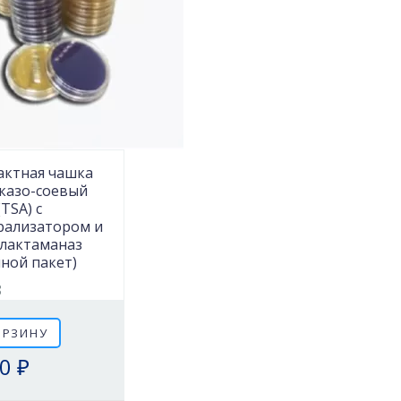
актная чашка
казо-соевый
(TSA) с
рализатором и
-лактаманаз
ной пакет)
8
ОРЗИНУ
0 ₽