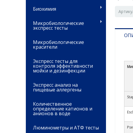
Биохимия
Артику
Микробиологические
экспресс тесты
ОП
Микробиологические
красители
Экспресс тесты для
контроля эффективности
Ми
мойки и дезинфекции
Экспресс анализ на
пищевые аллергены
Sta
Количественное
определение катионов и
Esc
анионов в воде
Люминометры и АТФ тесты
Ps