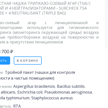
ТНАЯ ЧАШКА ТРИПКАЗО-СОЕВЫЙ АГАР (TSA) С
ОЙ И 4 НЕЙТРАЛИЗАТОРАМИ
-
SURCHECK TSA
SE + 4 NEUTRALISANT (TRIPLE BAG)
азо-соевый агар
с пенициллиназой и
лизаторами используется для гигиенического
ринга (мониторинга окружающей среды) воздуха
ные пробоотборники воздуха) на поверхностях и
але в присутствии пенициллинов
1700 ₽
ЗАТЬ
В КОРЗИНУ
Тройной пакет (чашки для контроля
я:
ности в чистых помещениях)
Aspergillus brasiliensis
Bacillus subtilis
ганизм:
,
,
 albicans
Eschrichia coli
Pseudomonas aeruginosa
,
,
,
lla typhimurium
Staphylococcus aureus
,
RTA
дитель: