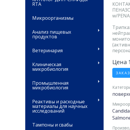
RTA
КОНТАК
ПЕНАЗ
w/PENA
Микроорганизмы
Трипк
Анализ пищевых
нейтра
продуктов
монито
(актив
Ветеринария
персон
Цена 
Клиническая
микробиология
ЗАКА
Промышленная
микробиология
Категори
поверх
Реактивы и расходные
Микроор
материалы для научных
исследований
Candida
Salmone
Тампоны и свабы
Произво