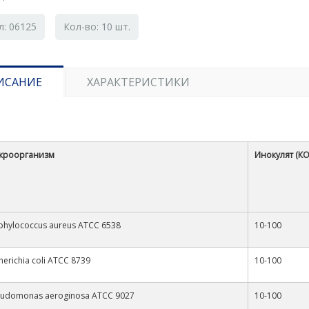
л: 06125
Кол-во: 10 шт.
ИСАНИЕ
ХАРАКТЕРИСТИКИ
кроорганизм
Инокулят (КО
phylococcus aureus ATCC 6538
10-100
herichia coli ATCC 8739
10-100
eudomonas aeroginosa ATCC 9027
10-100