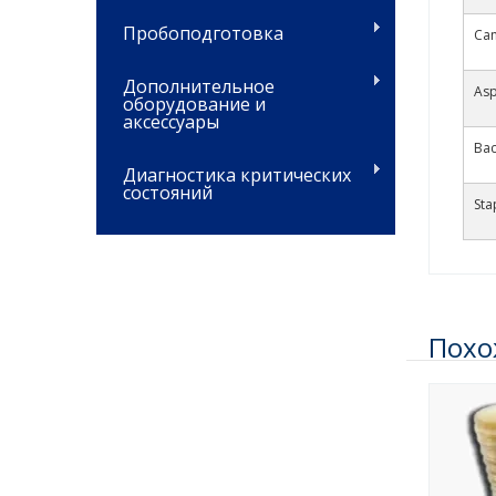
Пробоподготовка
Can
Дополнительное
Asp
оборудование и
аксессуары
Bac
Диагностика критических
состояний
Sta
Похо