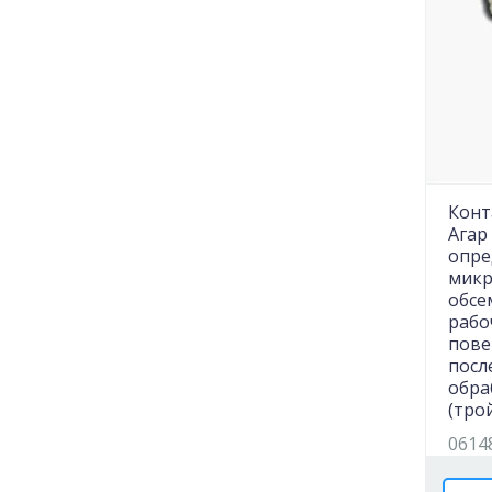
Конт
Агар
опре
микр
обсе
рабо
пове
посл
обра
(тро
0614