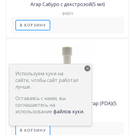
Агар Сабуро с декстрозой(5 мл)
01011
В КОРЗИНУ
×
Используем куки на
сайте, чтобы сайт работал
лучше.
Оставаясь с нами, вы
Картофельный декстрозный агар (PDA)(5
соглашаетесь на
мл)
использование
файлов куки.
01009
В КОРЗИНУ