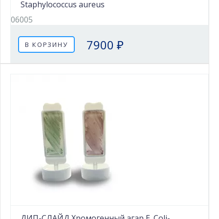
Staphylococcus aureus
06005
7900 ₽
В КОРЗИНУ
ДИП-СЛАЙД Хромогенный агар E. Coli-