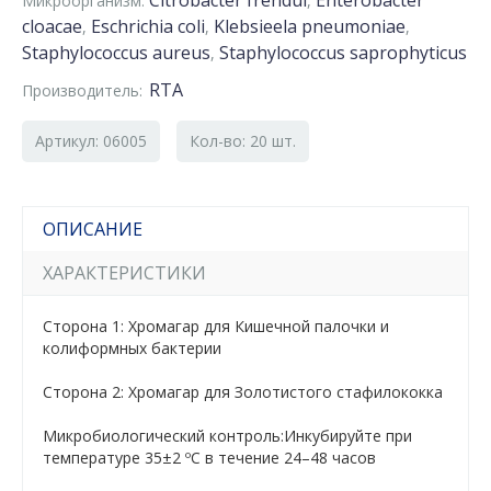
Citrobacter frendui
Enterobacter
Микроорганизм:
,
cloacae
Eschrichia coli
Klebsieela pneumoniae
,
,
,
Staphylococcus aureus
Staphylococcus saprophyticus
,
RTA
Производитель:
Артикул: 06005
Кол-во: 20 шт.
ОПИСАНИЕ
ХАРАКТЕРИСТИКИ
Сторона 1: Хромагар для Кишечной палочки и
колиформных бактерии
Сторона 2: Хромагар для Золотистого стафилококка
Микробиологический контроль:Инкубируйте при
температуре 35±2 ºC в течение 24–48 часов