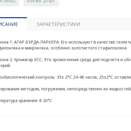
л: 06002
Кол-во: 20 шт.
ИСАНИЕ
ХАРАКТЕРИСТИКИ
рона 1: АГАР БЭРДА-ПАРКЕРА: Его используют в качестве селект
филококка и микрококка, особенно золотистого стафилококка
рона 2: Хромагар ECC: Это хромогенная среда для подсчета и о
ерий.
обиологический контроль: 35± 2°С 24-48 часов, 25±2°С оставля
тирование методом, погружения, непосредственно из жидкостей,
ература хранения: 8-20°С