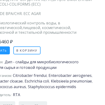
 COLI-COLIFORMS (ECC)
DE BPA/CHR. ECC AGAR
иологический контроль воды, в
евтической,пищевой, косметической,
асочной и текстильной промышленности
6460 ₽
ЗАТЬ
В КОРЗИНУ
Дип - слайды для микробиологического
я:
ля сырья и готовой продукции
Citrobacter frendui
Enterobacter aerogenes
ганизм:
,
,
acter cloacae
Eschrichia coli
Klebsieela pneumoniae
,
,
,
ococcus aureus
Staphylococcus epidermidis
,
RTA
дитель: