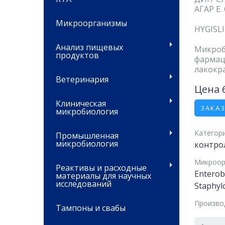
АГАР E.
Микроорганизмы
HYGISLI
Анализ пищевых
Микроб
продуктов
фармац
лакокр
Ветеринария
Цена 
Клиническая
ЗАКА
микробиология
Категори
Промышленная
микробиология
контро
Микроор
Реактивы и расходные
Enterob
материалы для научных
исследований
Staphyl
Произво
Тампоны и свабы