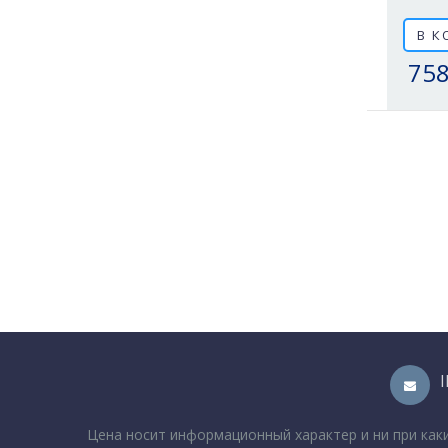
В К
758
Цена носит информационный характер и ни при как