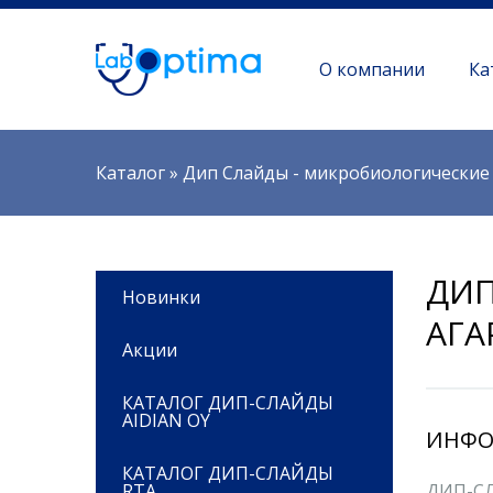
О компании
Ка
Вы здесь
Каталог
»
Дип Слайды - микробиологические 
ДИП
Новинки
АГА
Акции
КАТАЛОГ ДИП-СЛАЙДЫ
AIDIAN OY
ИНФО
КАТАЛОГ ДИП-СЛАЙДЫ
RTA
ДИП-СЛ