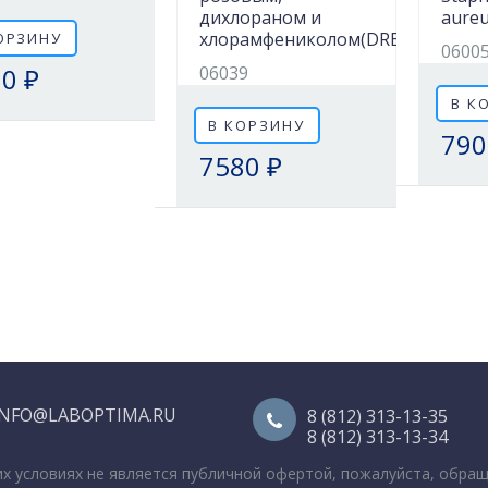
дихлораном и
aure
хлорамфениколом(DRBC)
ОРЗИНУ
0600
0 ₽
06039
В К
В КОРЗИНУ
790
7580 ₽
INFO@LABOPTIMA.RU
8 (812) 313-13-35
8 (812) 313-13-34
их условиях не является публичной офертой, пожалуйста, обра