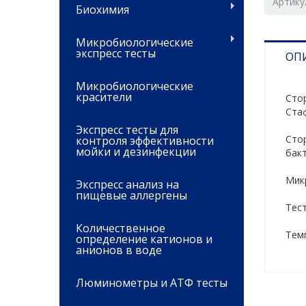
Артику
Биохимия
Микробиологические
экспресс тесты
ОП
Микробиологические
красители
Cто
Ста
Экспресс тесты для
Cто
контроля эффективности
мойки и дезинфекции
бакт
Микр
Экспресс анализ на
пищевые аллергены
Тес
Количественное
Tемп
определение катионов и
анионов в воде
Люминометры и АТФ тесты