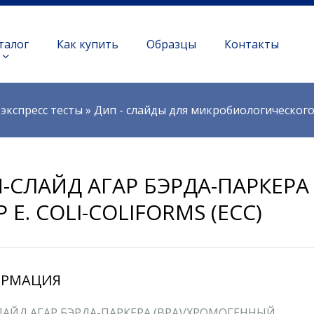
талог
Как купить
Образцы
Контакты
экспресс тесты
»
Дип - слайды для микробиологическог
-СЛАЙД АГАР БЭРДА-ПАРКЕРА
Р E. COLI-COLIFORMS (ECC)
РМАЦИЯ
АЙД АГАР БЭРДА-ПАРКЕРА (BPA)/ХРОМОГЕННЫЙ