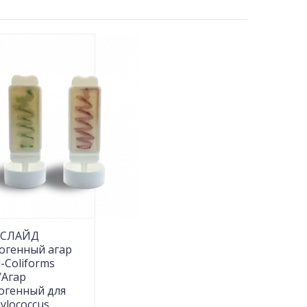
-СЛАЙД
огенный агар
li-Coliforms
/Агар
огенный для
ylococcus