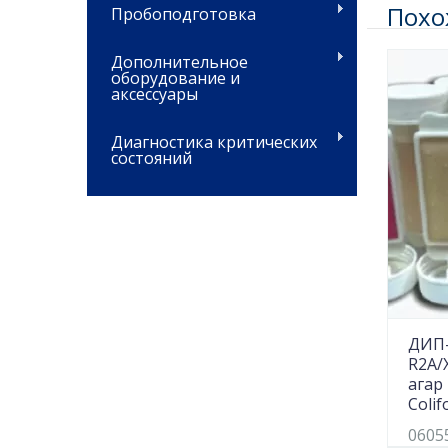
Похо
Пробоподготовка
Дополнительное
оборудование и
аксессуары
Диагностика критических
состояний
ДИП-
R2A/
агар 
Colif
0605