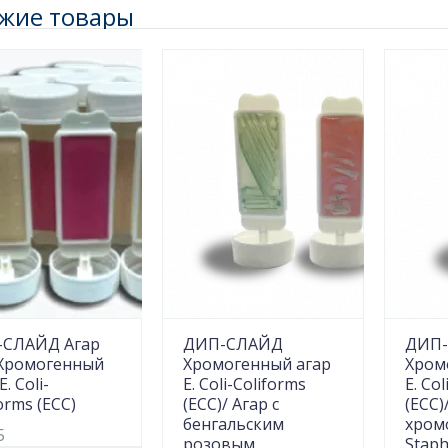
жие товары
СЛАЙД Агар
ДИП-СЛАЙД
ДИП
Хромогенный
Хромогенный агар
Хром
E. Coli-
E. Coli-Coliforms
E. Co
orms (ECC)
(ECC)/ Агар с
(ECC)
бенгальским
хром
5
розовым,
Staph