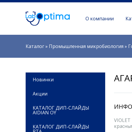
О компании
Ка
Вы здесь
Каталог
»
Промышленная микробиология
»
Г
АГА
Новинки
Акции
ИНФО
КАТАЛОГ ДИП-СЛАЙДЫ
AIDIAN OY
VIOLET 
красны
КАТАЛОГ ДИП-СЛАЙДЫ
RTA