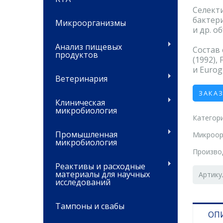
Селект
бактер
Микроорганизмы
и др. о
Анализ пищевых
Состав
продуктов
(1992), 
и Eurog
Ветеринария
ЗАКА
Клиническая
микробиология
Категори
Промышленная
Микроор
микробиология
Произво
Реактивы и расходные
материалы для научных
Артику
исследований
Тампоны и свабы
ОП