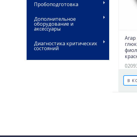
Пробоподготовка
Дополнительное
оборудование и
аксессуары
Агар
Диагностика критических
глюк
состояний
фио
крас
0209
В К