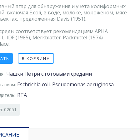
ивный агар для обнаружения и учета колиформных
ий, включая
Е.coli
, в воде, молоке, мороженом, мясе
бъектах, предложенная Davis (1951).
 среды соответствует рекомендациям АРНА
FIL-IDF (1985), Merkblatter-Packmittel (1974)
lace.
ЗАТЬ
В КОРЗИНУ
Чашки Петри с готовыми средами
я:
Eschrichia coli
Pseudomonas aeruginosa
ганизм:
,
RTA
дитель:
л: 02051
ИСАНИЕ