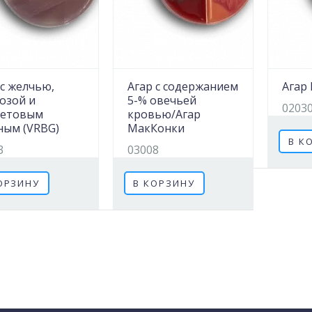
 с желчью,
Агар с содержанием
Агар
озой и
5-% овечьей
0203
летовым
кровью/Агар
ным (VRBG)
МакКонки
В К
3
03008
ОРЗИНУ
В КОРЗИНУ