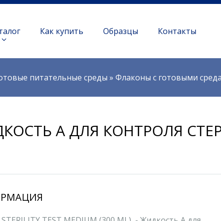
талог
Как купить
Образцы
Контакты
отовые питательные среды
»
Флаконы с готовыми сред
КОСТЬ А ДЛЯ КОНТРОЛЯ СТЕР
РМАЦИЯ
 STERILITY TEST MEDIUM (300 ML) - Жидкость А для