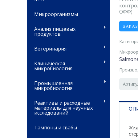
контрол
ОФФ)
Микроорганизмы
ЗАКА
Анализ пищевых
продуктов
Категори
Ветеринария
Микроор
Salmonel
Клиническая
микробиология
Произво
Промышленная
Артику
микробиология
Реактивы и расходные
материалы для научных
ОП
исследований
Тампоны и свабы
Жид
сте