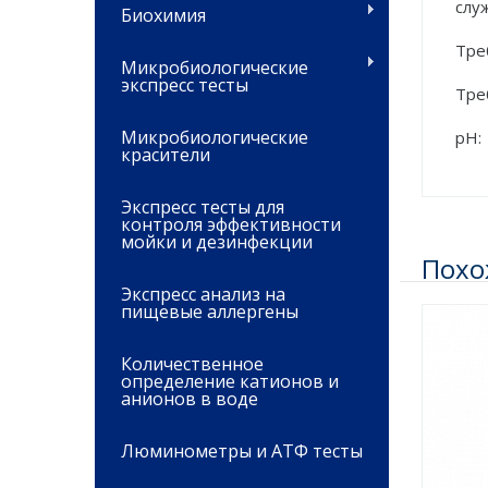
слу
Биохимия
Тре
Микробиологические
экспресс тесты
Тре
Микробиологические
рН: 
красители
Экспресс тесты для
контроля эффективности
мойки и дезинфекции
Похо
Экспресс анализ на
пищевые аллергены
Количественное
определение катионов и
анионов в воде
Люминометры и АТФ тесты