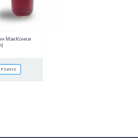
он МакКонки
л)
1
ОРЗИНУ