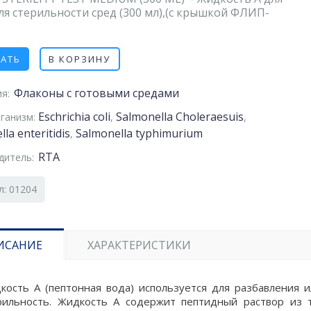
я стерильности сред (300 мл),(с крышкой ФЛИП-
ЗАТЬ
В КОРЗИНУ
Флаконы с готовыми средами
я:
Eschrichia coli
Salmonella Choleraesuis
ганизм:
,
,
la enteritidis
Salmonella typhimurium
,
RTA
дитель:
л: 01204
ИСАНИЕ
ХАРАКТЕРИСТИКИ
кость А (пептонная вода) используется для разбавления 
рильность. Жидкость А содержит пептидный раствор из 