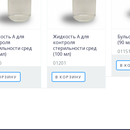
ость А для
Жидкость А для
Буль
роля
контроля
(90 м
ильности сред
стерильности сред
0115
мл)
(100 мл)
0
01201
В К
ОРЗИНУ
В КОРЗИНУ