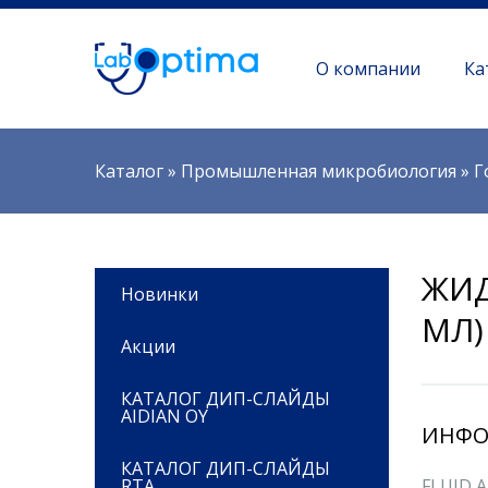
О компании
Ка
Вы здесь
Каталог
»
Промышленная микробиология
»
Г
ЖИД
Новинки
МЛ)
Акции
КАТАЛОГ ДИП-СЛАЙДЫ
AIDIAN OY
ИНФО
КАТАЛОГ ДИП-СЛАЙДЫ
RTA
FLUID A