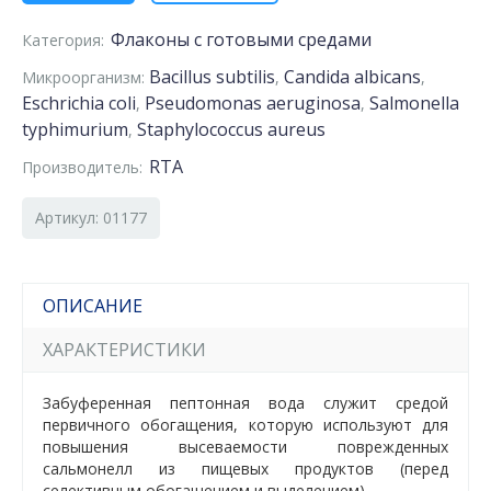
Флаконы с готовыми средами
Категория:
Bacillus subtilis
Candida albicans
Микроорганизм:
,
,
Eschrichia coli
Pseudomonas aeruginosa
Salmonella
,
,
typhimurium
Staphylococcus aureus
,
RTA
Производитель:
Артикул: 01177
ОПИСАНИЕ
ХАРАКТЕРИСТИКИ
Забуференная пептонная вода служит средой
первичного обогащения, которую используют для
повышения высеваемости поврежденных
сальмонелл из пищевых продуктов (перед
селективным обогащением и выделением).