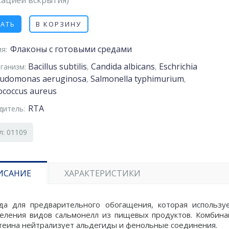
кацией вскрытия)
ЗАТЬ
В КОРЗИНУ
Флаконы с готовыми средами
я:
Bacillus subtilis
Candida albicans
Eschrichia
ганизм:
,
,
udomonas aeruginosa
Salmonella typhimurium
,
,
ococcus aureus
RTA
дитель:
л: 01109
ИСАНИЕ
ХАРАКТЕРИСТИКИ
да для предварительного обогащения, которая использу
еления видов сальмонелл из пищевых продуктов. Комбинац
теина нейтрализует альдегиды и фенольные соединения.