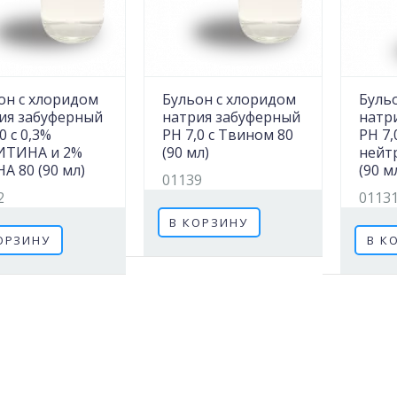
он с хлоридом
Бульон с хлоридом
Буль
ия забуферный
натрия забуферный
натр
0 с 0,3%
PH 7,0 с Твином 80
PH 7,
ИТИНА и 2%
(90 мл)
нейт
А 80 (90 мл)
(90 м
01139
2
0113
В КОРЗИНУ
ОРЗИНУ
В К