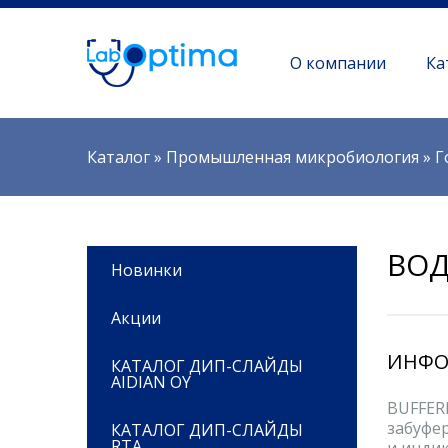
О компании
Ка
Вы здесь
Каталог
»
Промышленная микробиология
»
Г
ВОД
Новинки
Акции
ИНФО
КАТАЛОГ ДИП-СЛАЙДЫ
AIDIAN OY
BUFFER
забуфер
КАТАЛОГ ДИП-СЛАЙДЫ
RTA