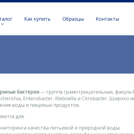
талог
Как купить
Образцы
Контакты
рмные бактерии
— группа грамотрицательных, факуль
cherichia, Enterobacter, Klebsiella и Citrobacter. Широ
нения воды и пищевых продуктов.
яются для:
ниторинга качества питьевой и природной воды;