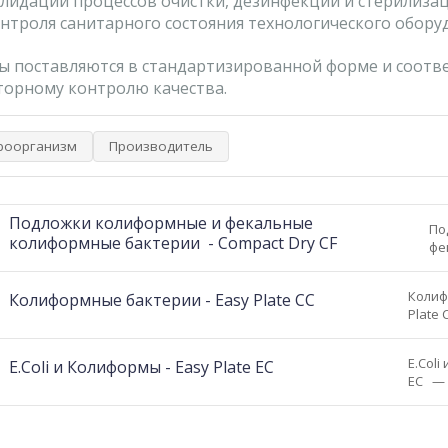
лидации процессов очистки, дезинфекции и стерилизац
нтроля санитарного состояния технологического обору
 поставляются в стандартизированной форме и соотв
торному контролю качества.
роорганизм
Производитель
Подложки колиформные и фекальные
По
колиформные бактерии - Compact Dry CF
фе
ба
Го
Колиф
Колиформные бактерии - Easy Plate CC
хр
Plate 
ид
пласт
ко
обнар
хр
E.Coli
E.Coli и Колиформы - Easy Plate EC
и под
EC ​ 
Хромо
средо
позво
идент
кишеч