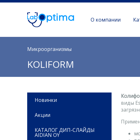
О компании
Ка
Вы здесь
Микроорганизмы
KOLIFORM
Колифо
Новинки
виды Es
загряз
Акции
Примен
КАТАЛОГ ДИП-СЛАЙДЫ
мо
AIDIAN OY