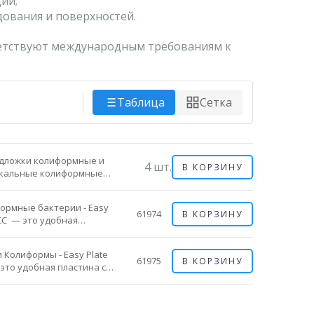
ии;
дования и поверхностей.
етствуют международным требованиям к
Таблица
Сетка
дложки колиформные и
4 шт.
В КОРЗИНУ
кальные колиформные
ктерии - Compact Dry CF
товая к использованию сухая
ормные бактерии - Easy
омогенная среда для
61974
В КОРЗИНУ
CC​ — это удобная
ентификации бактерий
ина со средой для
лиформной группы. Благодаря
ужения, идентификации
омогенным...
 и Колиформы - Easy Plate
счета колиформ.
61975
В КОРЗИНУ
— это удобная пластина со
генный субстрат,
й для обнаружения,
ляет колиформам...
ификации и подсчета
ной палочки и не