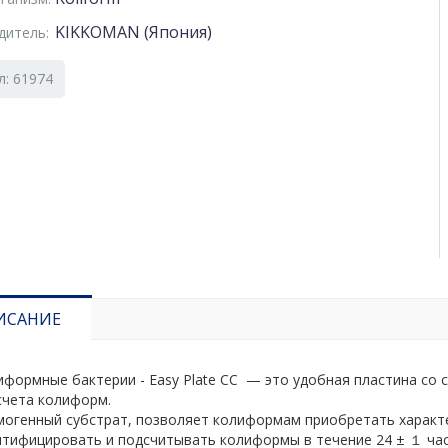
KIKKOMAN (Япония)
дитель:
л: 61974
ИСАНИЕ
формные бактерии - Easy Plate CC​ — это удобная пластина со 
счета колиформ.
могенный субстрат, позволяет колиформам приобретать характе
нтифицировать и подсчитывать колиформы в течение 24 ± １ час