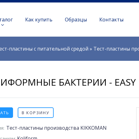
талог
Как купить
Образцы
Контакты
ест-пластины с питательной средой
»
Тест-пластины п
ИФОРМНЫЕ БАКТЕРИИ - EASY 
ЗАТЬ
В КОРЗИНУ
Тест-пластины производства KIKKOMAN
я:
Koliform
ганизм: