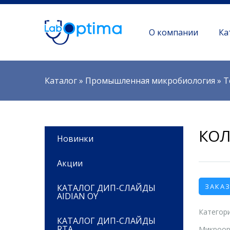
О компании
Ка
Вы здесь
Каталог
»
Промышленная микробиология
»
Т
КОЛ
Новинки
Акции
ЗАКА
КАТАЛОГ ДИП-СЛАЙДЫ
AIDIAN OY
Категори
КАТАЛОГ ДИП-СЛАЙДЫ
RTA
Микроор