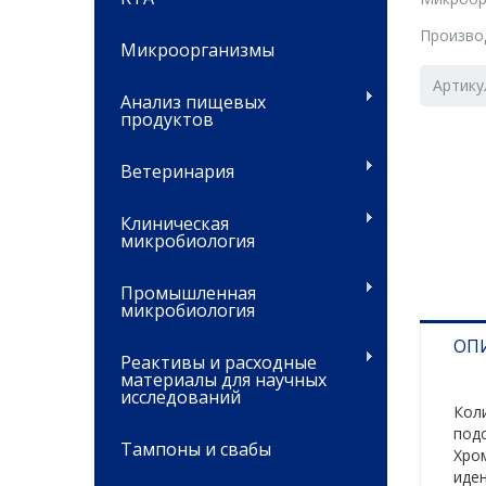
Произво
Микроорганизмы
Артику
Анализ пищевых
продуктов
Ветеринария
Клиническая
микробиология
Промышленная
микробиология
ОП
Реактивы и расходные
материалы для научных
исследований
Коли
под
Тампоны и свабы
Хро
иде