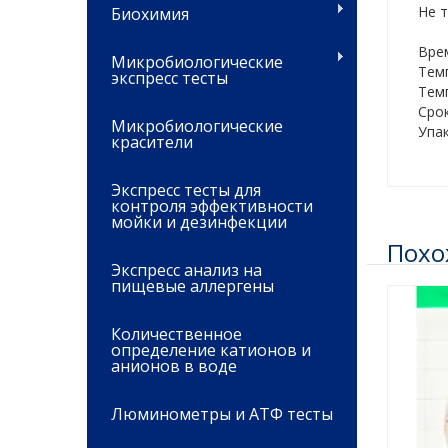
Не 
Биохимия
Врем
Микробиологические
Тем
экспресс тесты
Темп
Срок
Микробиологические
Упак
красители
Экспресс тесты для
контроля эффективности
мойки и дезинфекции
Похо
Экспресс анализ на
пищевые аллергены
Количественное
определение катионов и
анионов в воде
Люминометры и АТФ тесты