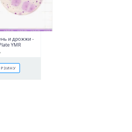
ень и дрожжи -
Plate YMR​
7
ОРЗИНУ