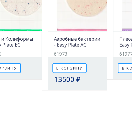
li и Колиформы
Аэробные бактерии
Плес
y Plate EC
- Easy Plate AC
Easy 
5
61973
6197
ОРЗИНУ
В КОРЗИНУ
В К
13500 ₽