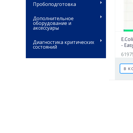
Пробоподготовка
Дополнительное
оборудование и
аксессуары
E.Co
Диагностика критических
- Eas
состояний
6197
В К