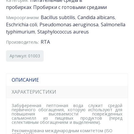
Питательные среды в
Категория:
пробирках
Пробирки с готовыми средами
Bacillus subtilis
Candida albicans
Микроорганизм:
,
,
Eschrichia coli
Pseudomonas aeruginosa
Salmonella
,
,
typhimurium
Staphylococcus aureus
,
RTA
Производитель:
Артикул: 01003
ОПИСАНИЕ
ХАРАКТЕРИСТИКИ
Забуференная пептонная вода служит средой
первичного обогащения, которую используют для
повышения высеваемости поврежденных
сальмонелл из пищевых продуктов (перед
селективным обогащением и выделением).
Рекомендована международным комитетом (ISO