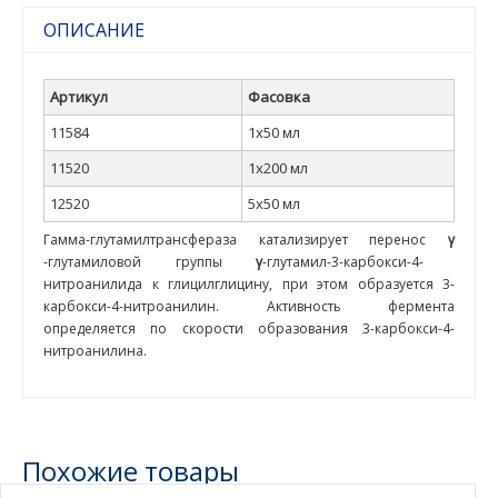
ОПИСАНИЕ
Артикул
Фасовка
11584
1x50 мл
11520
1x200 мл
12520
5x50 мл
Гамма-глутамилтрансфераза катализирует перенос
γ
-глутамиловой группы
γ
-глутамил-3-карбокси-4-
нитроанилида к глицилглицину, при этом образуется 3-
карбокси-4-нитроанилин. Активность фермента
определяется по скорости образования 3-карбокси-4-
нитроанилина.
Похожие товары