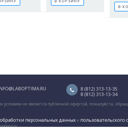
ОРЗИНУ
В КОРЗИНУ
В К
INFO@LABOPTIMA.RU
8 (812) 313-13-35
8 (812) 313-13-34
их условиях не является публичной офертой, пожалуйста, обра
обработки персональных данных
пользовательского 
и
optima.ru