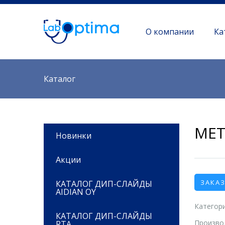
О компании
Ка
Вы здесь
Каталог
МЕ
Новинки
Акции
ЗАКА
КАТАЛОГ ДИП-СЛАЙДЫ
AIDIAN OY
Категори
КАТАЛОГ ДИП-СЛАЙДЫ
Произво
RTA