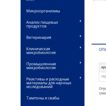
Микроорганизмы
Анализ пищевых
продуктов
Ветеринария
Клиническая
ОП
микробиология
Промышленная
микробиология
Ар
11
Реактивы и расходные
материалы для научных
исследований
Опу
спе
Тампоны и свабы