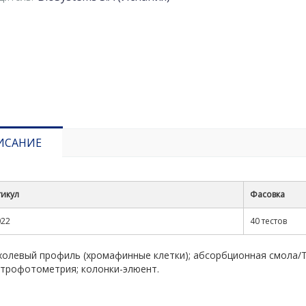
ИСАНИЕ
тикул
Фасовка
022
40 тестов
холевый профиль (хромафинные клетки); абсорбционная смола/
ктрофотометрия; колонки-элюент.