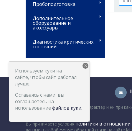
В К
Пробоподготовка
Дополнительное
оборудование и
аксессуары
Диагностика критических
состояний
×
Используем куки на
сайте, чтобы сайт работал
лучше.
Оставаясь с нами, вы
соглашаетесь на
Цена носит информационный характер и ни при как
использование
файлов куки.
info@laboptima.ru
политики в отношении 
Вы принимаете условия
данные в любой форме обратной связи на сайте lab