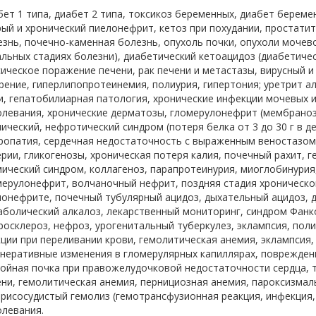
ет 1 типа, диабет 2 типа, токсикоз беременных, диабет береме
ый и хронический пиелонефрит, кетоз при похудании, простатит
знь, почечно-каменная болезнь, опухоль почки, опухоли мочев
льных стадиях болезни), диабетический кетоацидоз (диабетичес
ическое поражение печени, рак печени и метастазы, вирусный 
рение, гиперлипопротеинемия, полиурия, гипертония; уретрит а
и, гепатобилиарная патология, хронические инфекции мочевых и
олевания, хронические дерматозы, гломерулонефрит (мембраноз
ический, нефротический синдром (потеря белка от 3 до 30 г в д
ропатия, сердечная недостаточность с выраженным веностазом
рии, гликогенозы, хроническая потеря калия, почечный рахит, 
мический синдром, коллагеноз, парапротеинурия, миоглобинурия
мерулонефрит, волчаночный нефрит, поздняя стадия хроническо
лонефрите, почечный тубулярный ацидоз, дыхательный ацидоз, 
аболический алкалоз, лекарственный мониторинг, синдром Фанк
осклероз, нефроз, урогенитальный туберкулез, эклампсия, пол
ции при переливании крови, гемолитическая анемия, эклампсия,
енеративные изменения в гломерулярных капиллярах, поврежден
тойная почка при правожелудочковой недостаточности сердца, т
ени, гемолитическая анемия, пернициозная анемия, пароксизмал
рисосудистый гемолиз (гемотрансфузионная реакция, инфекция, 
олевания.