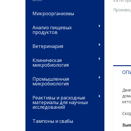
Категори
Произво
Микроорганизмы
Анализ пищевых
продуктов
Ветеринария
Клиническая
микробиология
ОП
Промышленная
микробиология
Диаг
дома
Реактивы и расходные
кето
материалы для научных
исследований
Скор
Тампоны и свабы
Выя