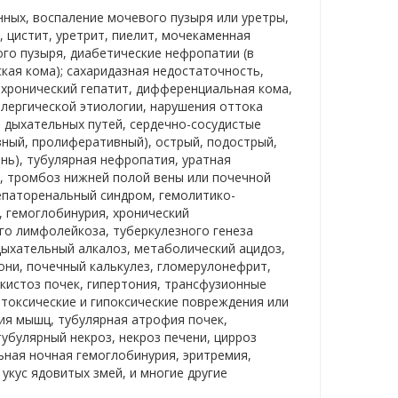
нных, воспаление мочевого пузыря или уретры,
, цистит, уретрит, пиелит, мочекаменная
ого пузыря, диабетические нефропатии (в
кая кома); сахаридазная недостаточность,
и хронический гепатит, дифференциальная кома,
ллергической этиологии, нарушения оттока
 дыхательных путей, сердечно-сосудистые
ный, пролиферативный), острый, подострый,
ень), тубулярная нефропатия, уратная
, тромбоз нижней полой вены или почечной
гепаторенальный синдром, гемолитико-
, гемоглобинурия, хронический
го лимфолейкоза, туберкулезного генеза
дыхательный алкалоз, метаболический ацидоз,
они, почечный калькулез, гломерулонефрит,
икистоз почек, гипертония, трансфузионные
 токсические и гипоксические повреждения или
ия мышц, тубулярная атрофия почек,
убулярный некроз, некроз печени, цирроз
ьная ночная гемоглобинурия, эритремия,
укус ядовитых змей, и многие другие