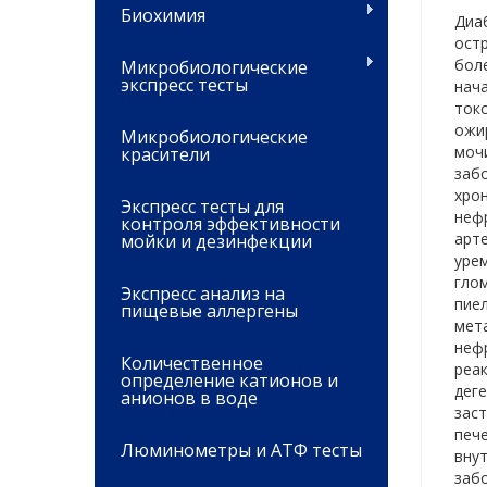
Биохимия
Диаб
остр
боле
Микробиологические
экспресс тесты
нача
токс
ожи
Микробиологические
моч
красители
заб
хрон
Экспресс тесты для
неф
контроля эффективности
арте
мойки и дезинфекции
уре
гло
Экспресс анализ на
пие
пищевые аллергены
мет
нефр
Количественное
реак
определение катионов и
дег
анионов в воде
зас
печ
Люминометры и АТФ тесты
внут
заб