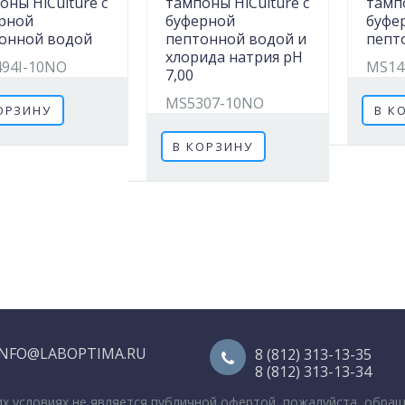
оны HiCulture с
тампоны HiCulture с
тампо
рной
буферной
буфе
онной водой
пептонной водой и
пепт
хлорида натрия pH
94I-10NO
MS14
7,00
MS5307-10NO
ОРЗИНУ
В К
В КОРЗИНУ
INFO@LABOPTIMA.RU
8 (812) 313-13-35
8 (812) 313-13-34
их условиях не является публичной офертой, пожалуйста, обра