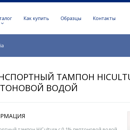
талог
Как купить
Образцы
Контакты
ia
НСПОРТНЫЙ ТАМПОН HICULTU
ПТОНОВОЙ ВОДОЙ
РМАЦИЯ
ортный тампон HiCulture с 0,1% пептоновой водой