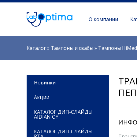
О компании
Ка
Вы здесь
Каталог
»
Тампоны и свабы
»
Тампоны HiMed
ТРА
Новинки
ПЕ
Акции
КАТАЛОГ ДИП-СЛАЙДЫ
AIDIAN OY
ИНФО
КАТАЛОГ ДИП-СЛАЙДЫ
RTA
Трансп