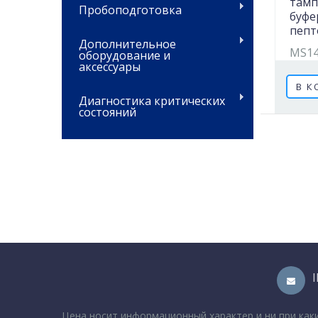
тамп
Пробоподготовка
буфе
пепт
Дополнительное
MS14
оборудование и
аксессуары
В К
Диагностика критических
состояний
Цена носит информационный характер и ни при как