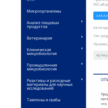
HiCultu
Микроорганизмы
ЗАКА
Анализ пищевых
продуктов
Категори
Тип сре
Ветеринария
Произво
Клиническая
микробиология
Артику
Промышленная
микробиология
ОП
Реактивы и расходные
материалы для научных
исследований
Пре
пеп
Тампоны и свабы
что