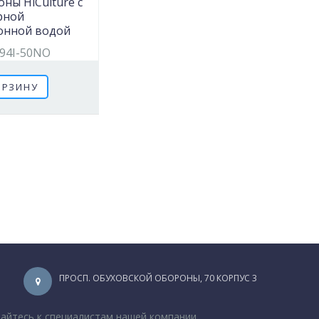
ны HiCulture с
рной
онной водой
94I-50NO
ОРЗИНУ
ПРОСП. ОБУХОВСКОЙ ОБОРОНЫ, 70 КОРПУС 3
щайтесь к специалистам нашей компании