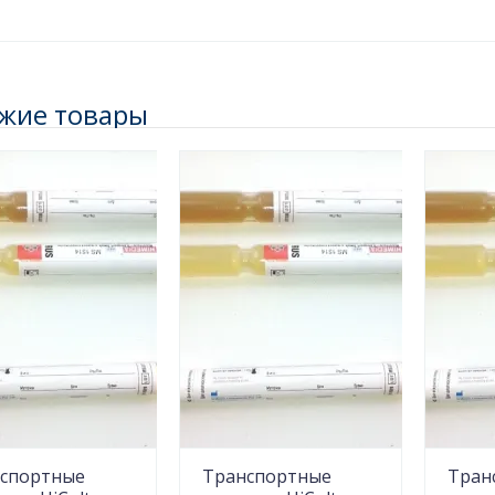
жие товары
спортные
Транспортные
Тран