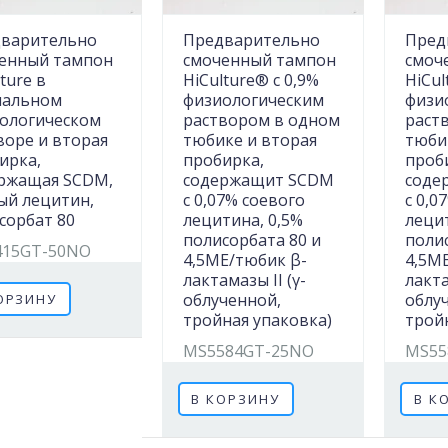
варительно
Предварительно
Пред
енный тампон
смоченный тампон
смоч
ture в
HiCulture® с 0,9%
HiCul
мальном
физиологическим
физи
ологическом
раствором в одном
раст
воре и вторая
тюбике и вторая
тюби
ирка,
пробирка,
проб
ржащая SCDM,
содержащит SCDM
соде
ый лецитин,
с 0,07% соевого
с 0,0
сорбат 80
лецитина, 0,5%
лецит
полисорбата 80 и
поли
415GT-50NO
4,5МЕ/тюбик β-
4,5М
лактамазы II (γ-
лакта
облученной,
облу
ОРЗИНУ
тройная упаковка)
трой
MS5584GT-25NO
MS55
В КОРЗИНУ
В К