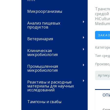
Трансп
Микроорганизмы
средой 
HiCultu
Анализ пищевых
Medium (
продуктов
ЗАКА
Ветеринария
Категори
Клиническая
микробиология
Тип сре
Произво
Промышленная
микробиология
Артик
Реактивы и расходные
материалы для научных
исследований
ОП
Тампоны и свабы
Сое