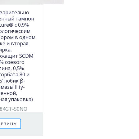
варительно
енный тампон
ture® с 0,9%
ологическим
вором в одном
ке и вторая
ирка,
ржащит SCDM
7% соевого
ина, 0,5%
сорбата 80 и
Е/тюбик β-
мазы II (γ-
ченной,
ная упаковка)
84GT-50NO
ОРЗИНУ