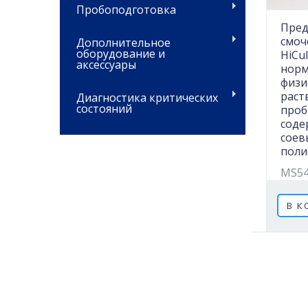
Пробоподготовка
Пред
смоч
Дополнительное
оборудование и
HiCul
аксессуары
нор
физи
раст
Диагностика критических
состояний
проб
соде
соев
поли
MS5
В К