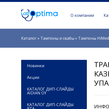
О компании
Ка
Вы здесь
Каталог
»
Тампоны и свабы
»
Тампоны HiMed
ТРА
Новинки
КАЗ
Акции
УПА
КАТАЛОГ ДИП-СЛАЙДЫ
AIDIAN OY
КАТАЛОГ ДИП-СЛАЙДЫ
ИНФО
RTA