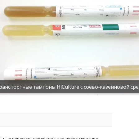
ранспортные тампоны HiCulture с соево-казеиновой сре
льных веществ, предотвращая пересушивание