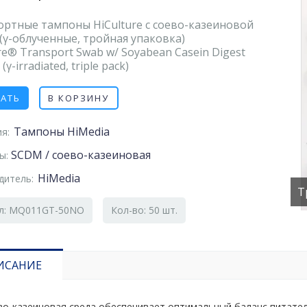
ортные тампоны HiCulture с соево-казеиновой
(γ-облученные, тройная упаковка)
re® Transport Swab w/ Soyabean Casein Digest
γ-irradiated, triple pack)
ЗАТЬ
В КОРЗИНУ
Тампоны HiMedia
я:
SCDM / соево-казеиновая
ды:
HiMedia
дитель:
Т
ул: MQ011GT-50NO
Кол-во: 50 шт.
ИСАНИЕ
во-казеиновая среда обеспечивает оптимальный баланс питате