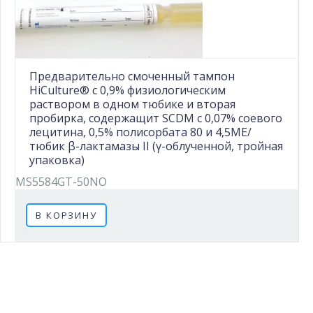
Предварительно смоченный тампон
HiCulture® с 0,9% физиологическим
раствором в одном тюбике и вторая
пробирка, содержащит SCDM с 0,07% соевого
лецитина, 0,5% полисорбата 80 и 4,5МЕ/
тюбик β-лактамазы II (γ-облученной, тройная
упаковка)
MS5584GT-50NO
В КОРЗИНУ