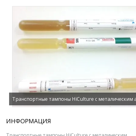
Транспортные тампоны HiCulture с металическим 
ИНФОРМАЦИЯ
Транспортные тампоны HiCulture с металическим