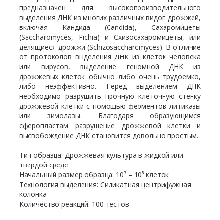
предназначен для высокопроизводительного
выделения ДНК из многих различных видов дрожжей,
включая Кандида (Candida), Сахаромицеты
(Saccharomyces, Pichia) и Схизосахаромицеты, или
делящиеся дрожжи (Schizosaccharomyces). В отличие
от протоколов выделения ДНК из клеток человека
или вирусов, выделение геномной ДНК из
дрожжевых клеток обычно либо очень трудоемко,
либо неэффективно. Перед выделением ДНК
необходимо разрушить прочную клеточную стенку
дрожжевой клетки с помощью ферментов литиказы
или зимолазы. Благодаря образующимся
сферопластам разрушение дрожжевой клетки и
высвобождение ДНК становится довольно простым.
Тип образца: Дрожжевая культура в жидкой или
твердой среде
Начальный размер образца: 10⁷ – 10⁸ клеток
Технология выделения: Силикатная центрифужная
колонка
Количество реакций: 100 тестов