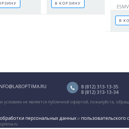
ОРЗИНУ
В КОРЗИНУ
ESMV
В К
INFO@LABOPTIMA.RU
8 (812) 313-13-35
8 (812) 313-13-34
их условиях не является публичной офертой, пожалуйста, обра
обработки персональных данных
пользовательского 
и
optima.ru