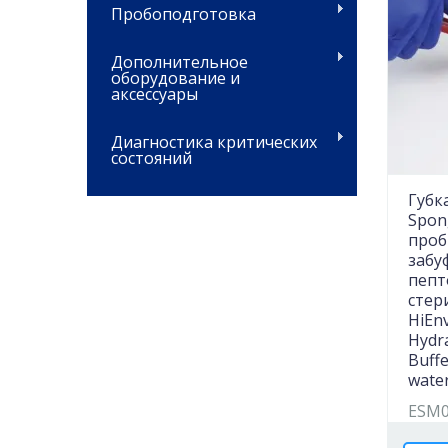
Пробоподготовка
Дополнительное
оборудование и
аксессуары
Диагностика критических
состояний
Губка
Spon
проб
забу
пепт
стер
HiEn
Hydr
Buff
water
ESM0