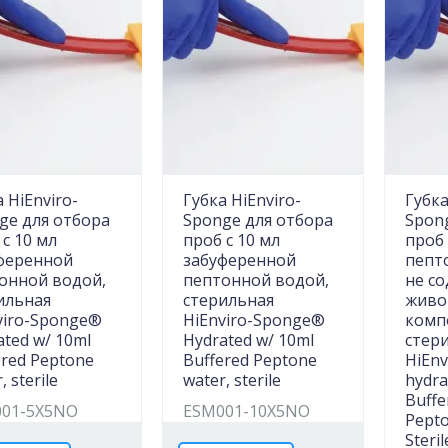
 HiEnviro-
Губка HiEnviro-
Губка
ge для отбора
Sponge для отбора
Spon
 с 10 мл
проб с 10 мл
проб 
ференной
забуференной
пепт
онной водой,
пептонной водой,
не с
ильная
стерильная
живо
viro-Sponge®
HiEnviro-Sponge®
комп
ated w/ 10ml
Hydrated w/ 10ml
стер
ered Peptone
Buffered Peptone
HiEn
, sterile
water, sterile
hydra
Buffe
01-5X5NO
ESM001-10X5NO
Pepto
Steril