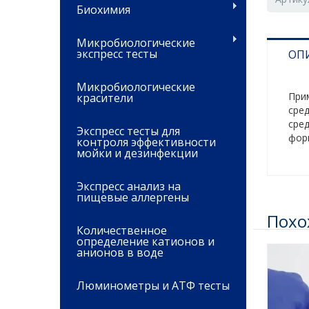
Биохимия
Микробиологические
экспресс тесты
ОП
Микробиологические
При
красители
сред
сре
Экспресс тесты для
фор
контроля эффективности
мойки и дезинфекции
Экспресс анализ на
пищевые аллергены
Похо
Количественное
определение катионов и
анионов в воде
Люминометры и АТФ тесты