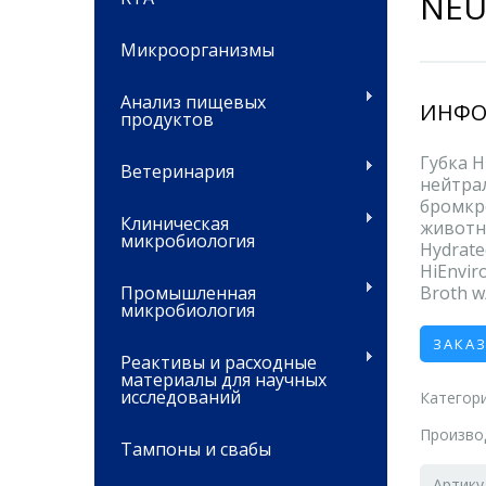
NEU
Микроорганизмы
Анализ пищевых
ИНФО
продуктов
Губка H
Ветеринария
нейтра
бромкр
Клиническая
животн
микробиология
Hydrate
HiEnvir
Промышленная
Broth w/
микробиология
ЗАКА
Реактивы и расходные
материалы для научных
исследований
Категори
Произво
Тампоны и свабы
Артику