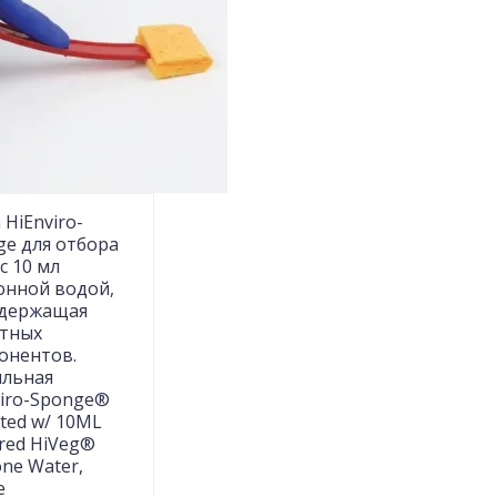
 HiEnviro-
ge для отбора
с 10 мл
онной водой,
одержащая
тных
онентов.
ильная
viro-Sponge®
ted w/ 10ML
red HiVeg®
ne Water,
e