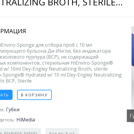
TRALIZING BROTH, STERILE…
РМАЦИЯ
iEnviro-Sponge для отбора проб с 10 мл
лизующего бульона Ди-Ингли, без индикатора
езолового пурпура (ВСР), не содержащий
ых компонентов, стерильная HiEnviro-Sponge®
d w/ 10ml Dey-Engley Neutralizing Broth, sterile
o-Sponge® Hydrated w/ 10 ml Dey-Engley Neutralizing
o BCP, Sterile
ЗАТЬ
В КОРЗИНУ
Губки
я:
Г
HiMedia
дитель:
л: ESMV005-5X5NO
Кол-во: 5 шт.