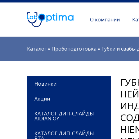
О компании
Ка
Вы здесь
Каталог
»
Пробоподготовка
»
Губки и свабы 
ГУБ
Новинки
НЕЙ
Акции
ИНД
КАТАЛОГ ДИП-СЛАЙДЫ
СОД
AIDIAN OY
HIE
КАТАЛОГ ДИП-СЛАЙДЫ
RTA