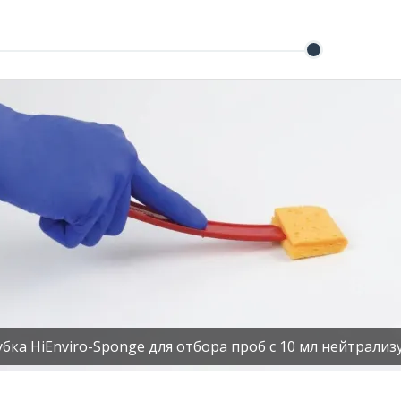
убка HiEnviro-Sponge для отбора проб с 10 мл нейтрали