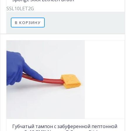
SSL10LET2G
В КОРЗИНУ
Губчатый тампон с забуференной пептонной