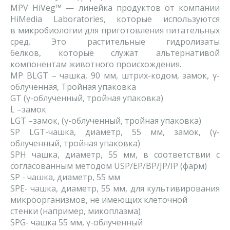
MPV HiVeg™ — линейка продуктов от компании
HiMedia Laboratories, которые используются
в микробиологии для приготовления питательных
сред. Это растительные гидролизаты
белков, которые служат альтернативой
компонентам животного происхождения.
MP BLGT – чашка, 90 мм, штрих-кодом, замок, γ-
облученная, Тройная упаковка
GT (γ-облученный, тройная упаковка)
L –замок
LGT –замок, (γ-облученный, тройная упаковка)
SP LGT-чашка, диаметр, 55 мм, замок, (γ-
облученный, тройная упаковка)
SPH чашка, диаметр, 55 мм, в соответствии с
согласованным методом USP/EP/BP/JP/IP (фарм)
SP - чашка, диаметр, 55 мм
SPE- чашка, диаметр, 55 мм, для культивирования
микроорганизмов, не имеющих клеточной
стенки (например, микоплазма)
SPG- чашка 55 мм, γ-облученный