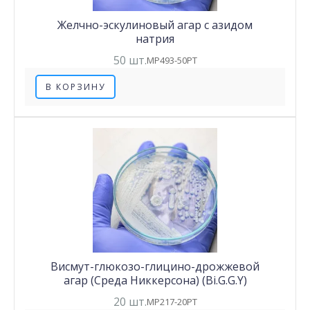
Желчно-эскулиновый агар с азидом
натрия
50 шт.
MP493-50PT
В КОРЗИНУ
Висмут-глюкозо-глицино-дрожжевой
агар (Среда Никкерсона) (Bi.G.G.Y)
20 шт.
MP217-20PT