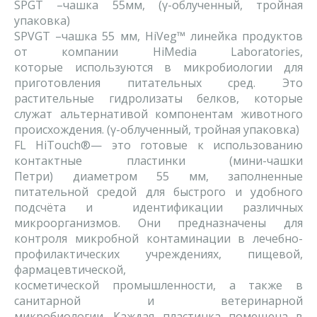
SPGТ –чашка 55мм, (γ-облученный, тройная
упаковка)
SPVGТ –чашка 55 мм, HiVeg™ линейка продуктов
от компании HiMedia Laboratories,
которые используются в микробиологии для
приготовления питательных сред. Это
растительные гидролизаты белков, которые
служат альтернативой компонентам животного
происхождения. (γ-облученный, тройная упаковка)
FL HiTouch®— это готовые к использованию
контактные пластинки (мини-чашки
Петри) диаметром 55 мм, заполненные
питательной средой для быстрого и удобного
подсчёта и идентификации различных
микроорганизмов. Они предназначены для
контроля микробной контаминации в лечебно-
профилактических учреждениях, пищевой,
фармацевтической,
косметической промышленности, а также в
санитарной и ветеринарной
микробиологии. Каждая пластинка помещена в