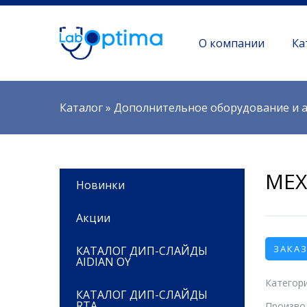
О компании
Ка
Вы здесь
Каталог
»
Дополнительное оборудование и а
МЕХ
Новинки
Акции
ЗАКА
КАТАЛОГ ДИП-СЛАЙДЫ
AIDIAN OY
Категори
КАТАЛОГ ДИП-СЛАЙДЫ
RTA
Произво