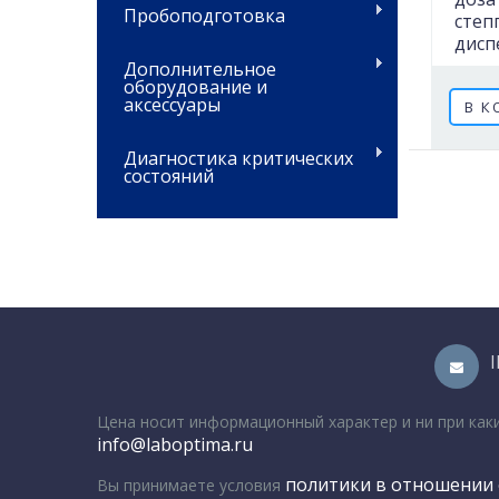
Пробоподготовка
степ
дисп
Дополнительное
оборудование и
аксессуары
В К
Диагностика критических
состояний
Цена носит информационный характер и ни при как
info@laboptima.ru
политики в отношении 
Вы принимаете условия