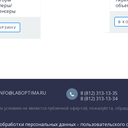
перы/
объе
енсеры
В К
ОРЗИНУ
INFO@LABOPTIMA.RU
8 (812) 313-13-35
8 (812) 313-13-34
их условиях не является публичной офертой, пожалуйста, обра
обработки персональных данных
пользовательского 
и