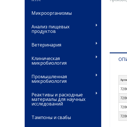
Микроорганизмы
Анализ пищевых
продуктов
Ветеринария
Клиническая
ОП
микробиология
Промышленная
микробиология
Арти
728
Реактивы и расходные
728
материалы для научных
исследований
728
728
Тампоны и свабы