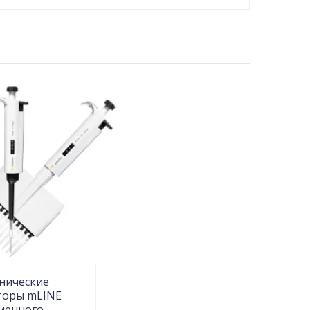
нические
торы mLINE
менного