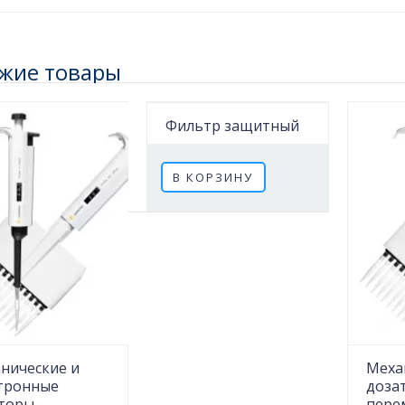
жие товары
Фильтр защитный
В КОРЗИНУ
нические и
Меха
тронные
доза
торы
пере