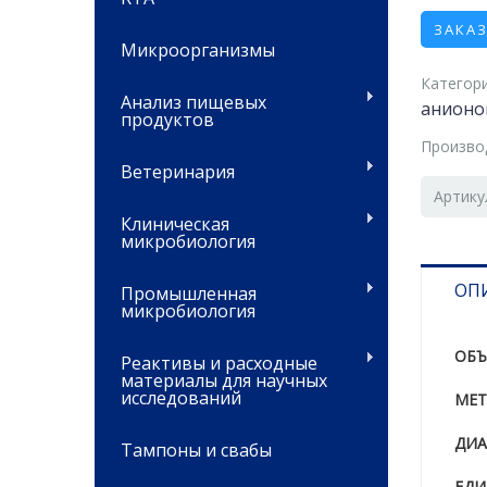
ЗАКА
Микроорганизмы
Категори
Анализ пищевых
анионо
продуктов
Произво
Ветеринария
Артику
Клиническая
микробиология
ОП
Промышленная
микробиология
ОБЪ
Реактивы и расходные
материалы для научных
исследований
МЕТ
ДИА
Тампоны и свабы
ЕДИ