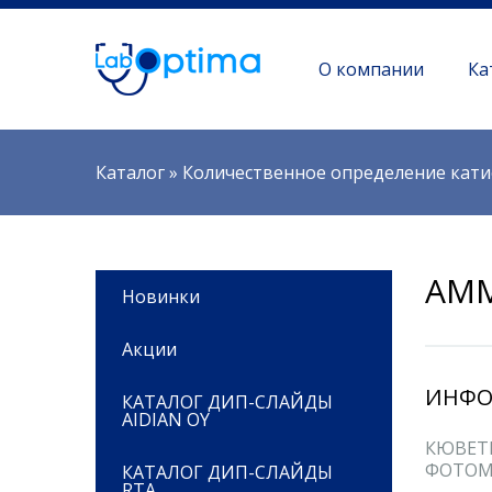
О компании
Ка
Вы здесь
Каталог
»
Количественное определение кати
АММ
Новинки
Акции
ИНФО
КАТАЛОГ ДИП-СЛАЙДЫ
AIDIAN OY
КЮВЕТ
ФОТОМ
КАТАЛОГ ДИП-СЛАЙДЫ
RTA