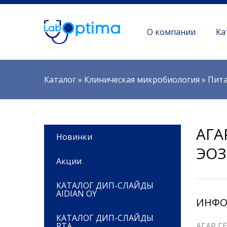
О компании
Ка
Вы здесь
Каталог
»
Клиническая микробиология
»
Пита
АГА
Новинки
ЭОЗ
Акции
КАТАЛОГ ДИП-СЛАЙДЫ
AIDIAN OY
ИНФО
КАТАЛОГ ДИП-СЛАЙДЫ
RTA
АГАР Г