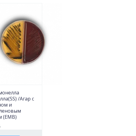
монелла
ла(SS) /Агар с
ном и
леновым
м (EMB)
6