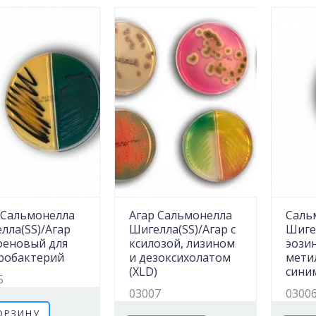
 Сальмонелла
Агар Сальмонелла
Саль
лла(SS)/Агар
Шигелла(SS)/Агар с
Шигел
оеновый для
ксилозой, лизином
эози
робактерий
и дезоксихолатом
мети
(XLD)
сини
5
03007
0300
ОРЗИНУ