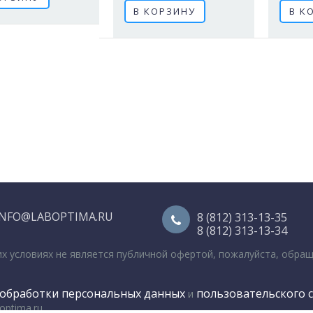
В КОРЗИНУ
В К
INFO@LABOPTIMA.RU
8 (812) 313-13-35
8 (812) 313-13-34
их условиях не является публичной офертой, пожалуйста, обра
обработки персональных данных
пользовательского 
и
optima.ru