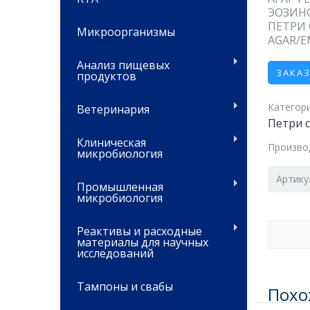
ЭОЗИН
ПЕТРИ 
Микроорганизмы
AGAR/E
Анализ пищевых
ЗАКА
продуктов
Категори
Ветеринария
Петри 
Клиническая
Произво
микробиология
Артику
Промышленная
микробиология
Реактивы и расходные
материалы для научных
исследований
Тампоны и свабы
Похо