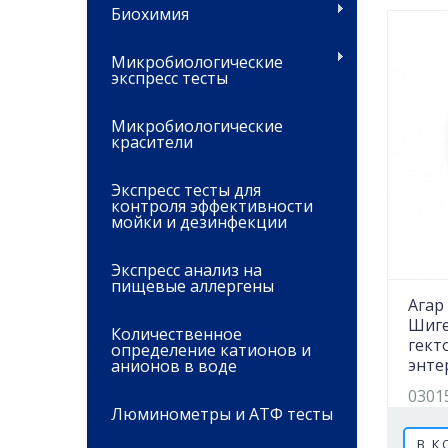
Биохимия
Микробиологические
экспресс тесты
Микробиологические
красители
Экспресс тесты для
контроля эффективности
мойки и дезинфекции
Экспресс анализ на
пищевые аллергены
Агар
Шиге
Количественное
гект
определение катионов и
энте
анионов в воде
0301
Люминометры и АТФ тесты
В К