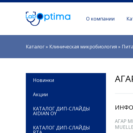
О компании
Ка
Вы здесь
Каталог
»
Клиническая микробиология
»
Пита
АГА
Новинки
Акции
ИНФО
КАТАЛОГ ДИП-СЛАЙДЫ
AIDIAN OY
АГАР М
MUELLE
КАТАЛОГ ДИП-СЛАЙДЫ
RTA