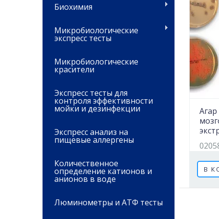
Биохимия
Микробиологические
экспресс тесты
Микробиологические
красители
Экспресс тесты для
контроля эффективности
мойки и дезинфекции
Агар
моз
экст
Экспресс анализ на
пищевые аллергены
0205
Количественное
В К
определение катионов и
анионов в воде
Люминометры и АТФ тесты