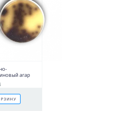
но-
линовый агар
4
ОРЗИНУ