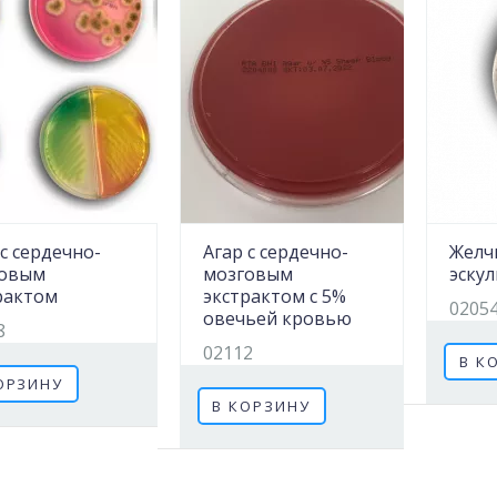
 с сердечно-
Агар с сердечно-
Желч
говым
мозговым
эску
рактом
экстрактом с 5%
0205
овечьей кровью
8
02112
В К
ОРЗИНУ
В КОРЗИНУ