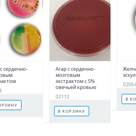
 с сердечно-
Агар с сердечно-
Желч
говым
мозговым
эску
рактом
экстрактом с 5%
0205
овечьей кровью
8
02112
В К
ОРЗИНУ
В КОРЗИНУ