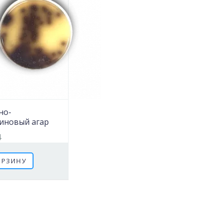
но-
линовый агар
4
ОРЗИНУ