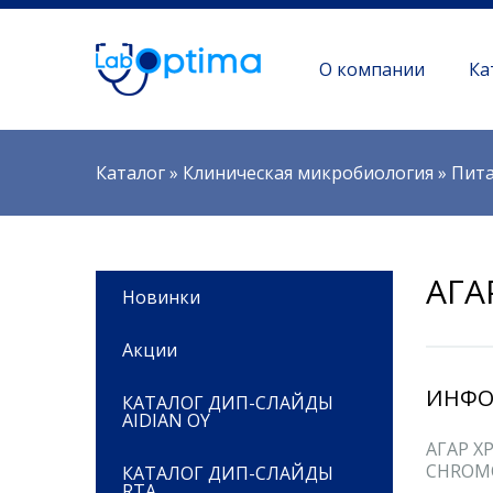
О компании
Ка
Вы здесь
Каталог
»
Клиническая микробиология
»
Пита
АГА
Новинки
Акции
ИНФО
КАТАЛОГ ДИП-СЛАЙДЫ
AIDIAN OY
АГАР Х
CHROMO
КАТАЛОГ ДИП-СЛАЙДЫ
RTA