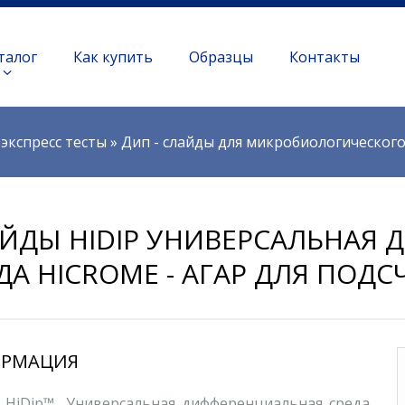
талог
Как купить
Образцы
Контакты
экспресс тесты
»
Дип - слайды для микробиологическог
ЙДЫ HIDIP УНИВЕРСАЛЬНАЯ
ДА HICROME - АГАР ДЛЯ ПОД
РМАЦИЯ
 HiDip™ Универсальная дифференциальная среда