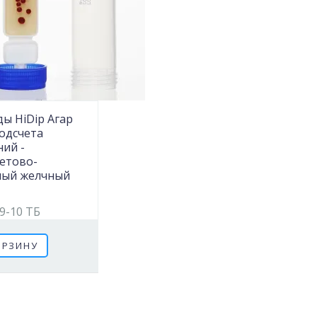
ы HiDip Агар
подсчета
ний -
етово-
ный желчный
9-10 ТБ
ОРЗИНУ