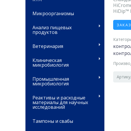
HiCrome
HiDip™ 
Микроорганизмы
ЗАКА
Анализ пищевых
продуктов
Категори
Ветеринария
контро
контро
Клиническая
Произво
микробиология
Артику
Промышленная
микробиология
Реактивы и расходные
материалы для научных
исследований
Тампоны и свабы