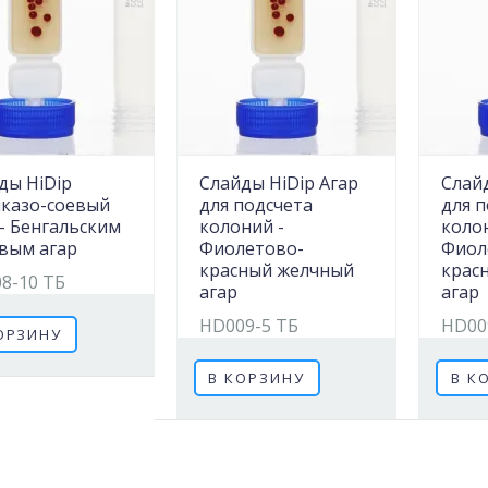
ды HiDip
Слайды HiDip Агар
Слайд
казо-соевый
для подсчета
для 
 - Бенгальским
колоний -
коло
вым агар
Фиолетово-
Фиол
красный желчный
крас
8-10 ТБ
агар
агар
HD009-5 ТБ
HD00
ОРЗИНУ
В КОРЗИНУ
В К