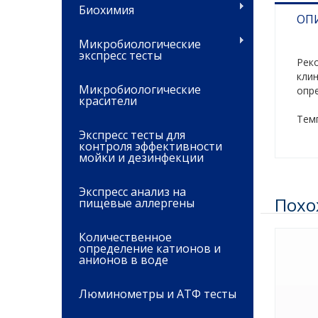
Биохимия
ОП
Микробиологические
экспресс тесты
Рек
кли
Микробиологические
опр
красители
Темп
Экспресс тесты для
контроля эффективности
мойки и дезинфекции
Экспресс анализ на
Похо
пищевые аллергены
Количественное
определение катионов и
анионов в воде
Люминометры и АТФ тесты