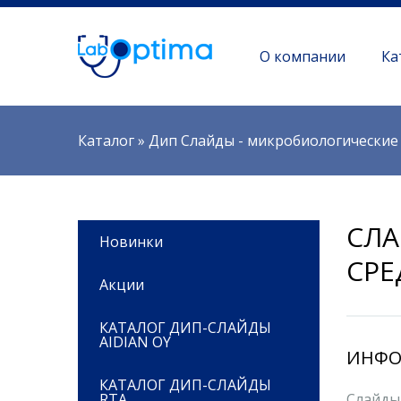
О компании
Ка
Вы здесь
Каталог
»
Дип Слайды - микробиологические 
СЛА
Новинки
СРЕ
Акции
КАТАЛОГ ДИП-СЛАЙДЫ
AIDIAN OY
ИНФО
КАТАЛОГ ДИП-СЛАЙДЫ
RTA
Слайды