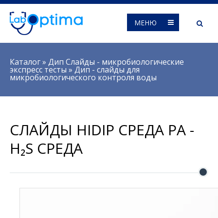
МЕНЮ
Вы здесь
Каталог
»
Дип Слайды - микробиологические
экспресс тесты
»
Дип - слайды для
микробиологического контроля воды
СЛАЙДЫ HIDIP СРЕДА PA -
H₂S СРЕДА