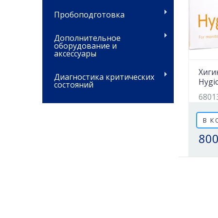
Пробоподготовка
Дополнительное
оборудование и
аксессуары
Хиги
Диагностика критических
Hygic
состояний
6801
В К
800