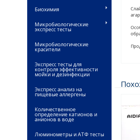
Сла
Биохимия
ага
Микробиологические
Осо
экспресс тесты
обр
Микробиологические
Прод
красители
Экспресс тесты для
контроля эффективности
мойки и дезинфекции
Похо
Экспресс анализ на
пищевые аллергены
Количественное
определение катионов и
анионов в воде
Люминометры и АТФ тесты