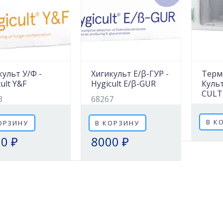
культ У/Ф -
Хигикульт Е/β-ГУР -
Терм
ult Y&F
Hygicult E/β-GUR
Культ
CULT
3
68267
В К
ОРЗИНУ
В КОРЗИНУ
0 ₽
8000 ₽