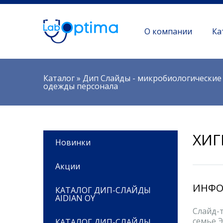
О компании
Ка
Вы здесь
Каталог
»
Дип Слайды - микробиологические 
одежды персонала
ХИГ
Новинки
Акции
ИНФО
КАТАЛОГ ДИП-СЛАЙДЫ
AIDIAN OY
Слайд-
семье Э
КАТАЛОГ ДИП-СЛАЙДЫ