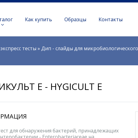
талог
Как купить
Образцы
Контакты
экспресс тесты
»
Дип - слайды для микробиологического
ИКУЛЬТ Е - HYGICULT E
РМАЦИЯ
тест для обнаружения бактерий, принадлежащих
нтеробактерии - Enterobacteriaceae на