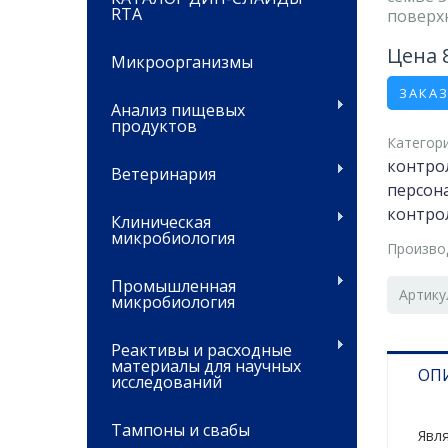
RTA
поверхн
Цена 
Микроорганизмы
ЗАКА
Анализ пищевых
продуктов
Категори
контро
Ветеринария
персон
контро
Клиническая
микробиология
Произво
Промышленная
Артику
микробиология
Реактивы и расходные
материалы для научных
ОП
исследований
Тампоны и свабы
Явл