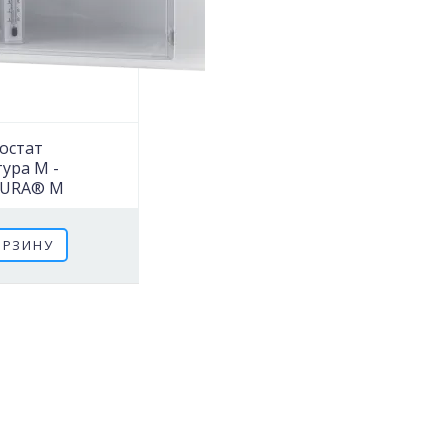
остат
ура М -
URA® M
ОРЗИНУ