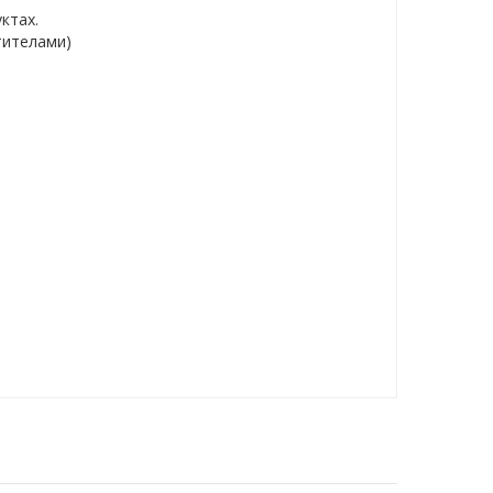
ктах.
тителами)