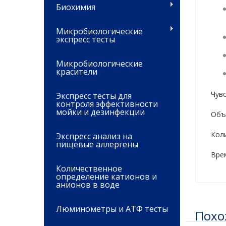
Биохимия
Микробиологические
экспресс тесты
Микробиологические
красители
Чув
Экспресс тесты для
контроля эффективности
мойки и дезинфекции
Объ
Кол
Экспресс анализ на
пищевые аллергены
Врем
Количественное
определение катионов и
анионов в воде
Люминометры и АТФ тесты
Похо