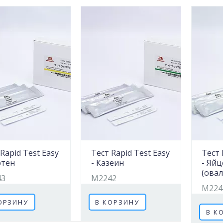
Rapid Test Easy
Тест Rapid Test Easy
Тест 
ютен
- Казеин
- Яйц
(ова
43
M2242
M224
ОРЗИНУ
В КОРЗИНУ
В К