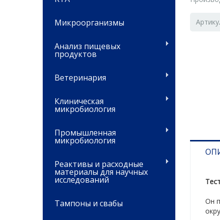
Микроорганизмы
Артику
Анализ пищевых
продуктов
Ветеринария
Клиническая
микробиология
Промышленная
микробиология
ОП
Реактивы и расходные
материалы для научных
исследований
Тест
Он 
Тампоны и свабы
окр