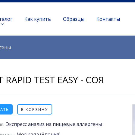
талог
Как купить
Образцы
Контакты
ргены
Т RAPID TEST EASY - СОЯ
ЗАТЬ
В КОРЗИНУ
Экспресс анализ на пищевые аллергены
я:
Morinaga (Япония)
дитель: