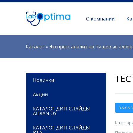
О компании
Ка
Вы здесь
Каталог
»
Экспресс анализ на пищевые алле
ТЕС
Новинки
Акции
ЗАКА
КАТАЛОГ ДИП-СЛАЙДЫ
AIDIAN OY
Категори
КАТАЛОГ ДИП-СЛАЙДЫ
RTA
Произво