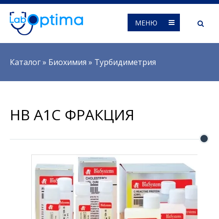
МЕНЮ
Вы здесь
Каталог
»
Биохимия
»
Турбидиметрия
HB A1C ФРАКЦИЯ