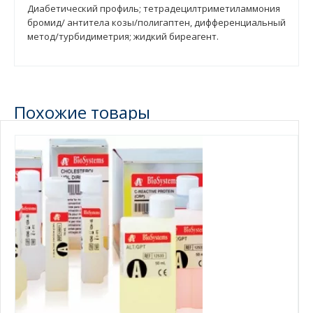
Диабетический профиль; тетрадецилтриметиламмония
бромид/ антитела козы/полигаптен, дифференциальный
метод/турбидиметрия; жидкий биреагент.
Похожие товары