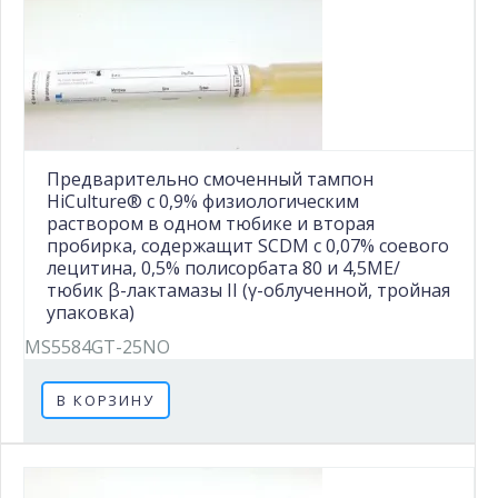
Предварительно смоченный тампон
HiCulture® с 0,9% физиологическим
раствором в одном тюбике и вторая
пробирка, содержащит SCDM с 0,07% соевого
лецитина, 0,5% полисорбата 80 и 4,5МЕ/
тюбик β-лактамазы II (γ-облученной, тройная
упаковка)
MS5584GT-25NO
В КОРЗИНУ