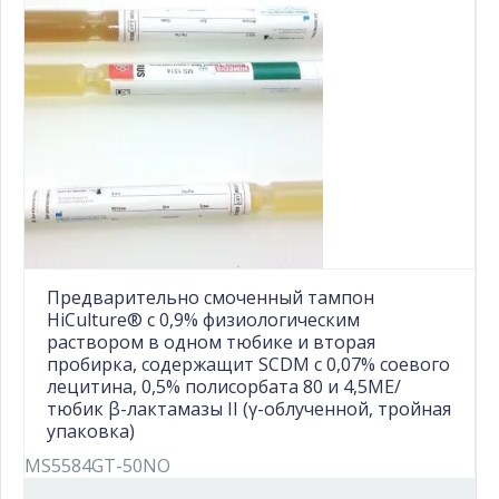
Предварительно смоченный тампон
HiCulture® с 0,9% физиологическим
раствором в одном тюбике и вторая
пробирка, содержащит SCDM с 0,07% соевого
лецитина, 0,5% полисорбата 80 и 4,5МЕ/
тюбик β-лактамазы II (γ-облученной, тройная
упаковка)
MS5584GT-50NO