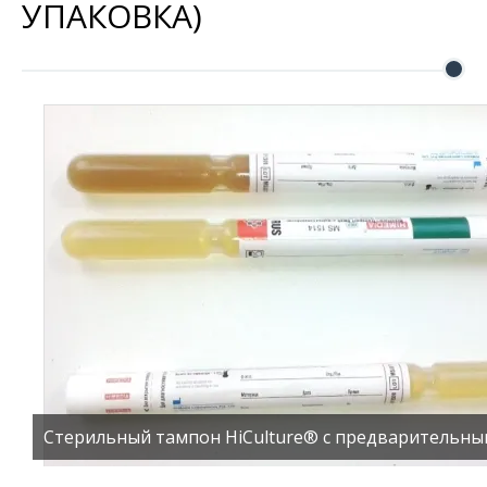
УПАКОВКА)
Стерильный тампон HiCulture® с предварительным