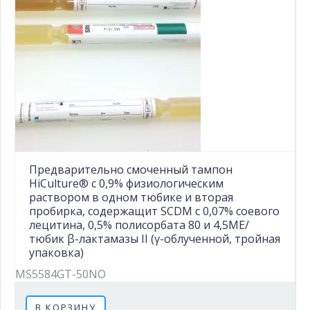
Предварительно смоченный тампон
HiCulture® с 0,9% физиологическим
раствором в одном тюбике и вторая
пробирка, содержащит SCDM с 0,07% соевого
лецитина, 0,5% полисорбата 80 и 4,5МЕ/
тюбик β-лактамазы II (γ-облученной, тройная
упаковка)
MS5584GT-50NO
В КОРЗИНУ