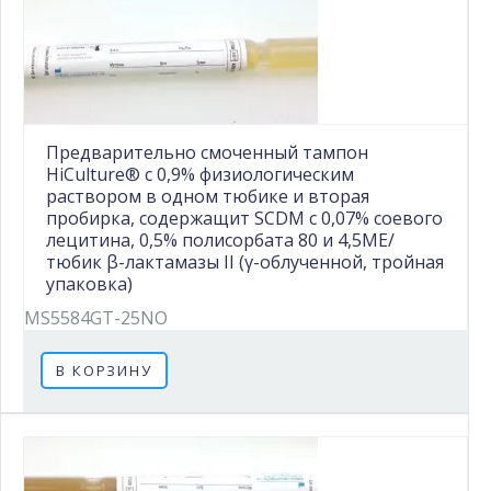
Предварительно смоченный тампон
HiCulture® с 0,9% физиологическим
раствором в одном тюбике и вторая
пробирка, содержащит SCDM с 0,07% соевого
лецитина, 0,5% полисорбата 80 и 4,5МЕ/
тюбик β-лактамазы II (γ-облученной, тройная
упаковка)
MS5584GT-25NO
В КОРЗИНУ