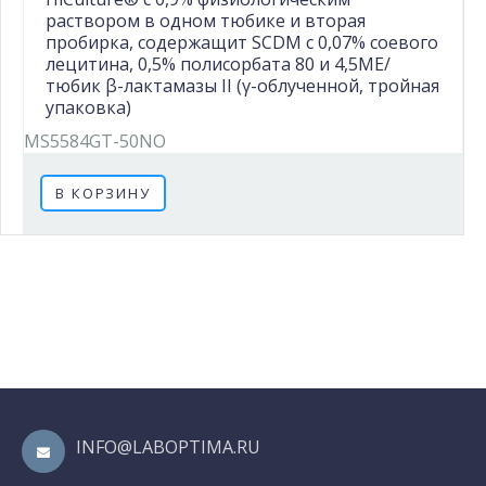
раствором в одном тюбике и вторая
пробирка, содержащит SCDM с 0,07% соевого
лецитина, 0,5% полисорбата 80 и 4,5МЕ/
тюбик β-лактамазы II (γ-облученной, тройная
упаковка)
MS5584GT-50NO
В КОРЗИНУ
INFO@LABOPTIMA.RU