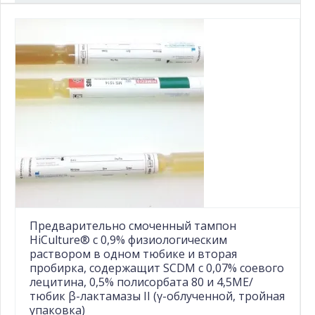
Предварительно смоченный тампон
HiCulture® с 0,9% физиологическим
раствором в одном тюбике и вторая
пробирка, содержащит SCDM с 0,07% соевого
лецитина, 0,5% полисорбата 80 и 4,5МЕ/
тюбик β-лактамазы II (γ-облученной, тройная
упаковка)