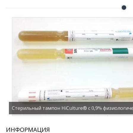
Стерильный тампон HiCulture® с 0,9% физиологич
ИНФОРМАЦИЯ