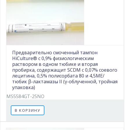
Предварительно смоченный тампон
HiCulture® с 0,9% физиологическим
раствором в одном тюбике и вторая
пробирка, содержащит SCDM с 0,07% соевого
лецитина, 0,5% полисорбата 80 и 4,5МЕ/
тюбик β-лактамазы II (γ-облученной, тройная
упаковка)
MS5584GT-25NO
В КОРЗИНУ