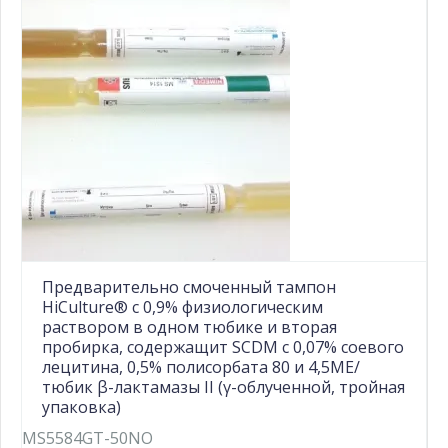
Предварительно смоченный тампон
HiCulture® с 0,9% физиологическим
раствором в одном тюбике и вторая
пробирка, содержащит SCDM с 0,07% соевого
лецитина, 0,5% полисорбата 80 и 4,5МЕ/
тюбик β-лактамазы II (γ-облученной, тройная
упаковка)
MS5584GT-50NO