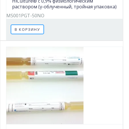
HiCulture® с 0,9% физиологическим
раствором (γ-облученный, тройная упаковка)
MS001PGT-50NO
В КОРЗИНУ