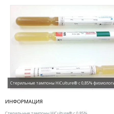
Стерильные тампоны HiCulture® с 0,85% физиолог
ИНФОРМАЦИЯ
Стерильные тампоны HiCulture® с 0,85%