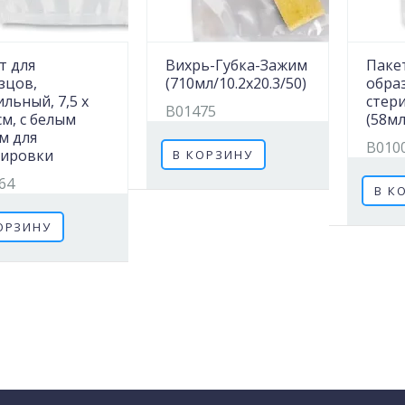
т для
Вихрь-Губка-Зажим
Паке
зцов,
(710мл/10.2х20.3/50)
обра
ильный, 7,5 x
стер
B01475
см, с белым
(58мл
м для
B010
ировки
В КОРЗИНУ
64
В К
ОРЗИНУ