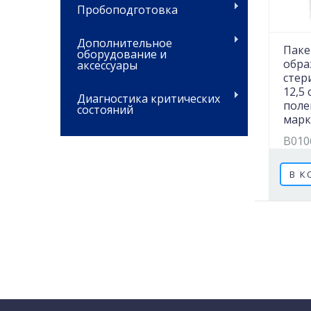
Пробоподготовка
Дополнительное
Паке
оборудование и
обра
аксессуары
стер
12,5 
Диагностика критических
поле
состояний
марк
B010
В К