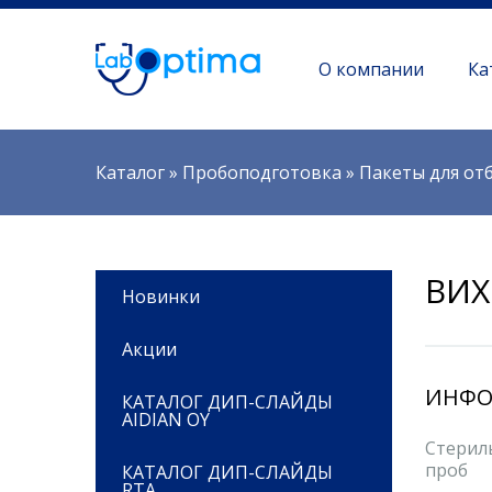
О компании
Ка
Вы здесь
Каталог
»
Пробоподготовка
»
Пакеты для от
ВИХ
Новинки
Акции
ИНФО
КАТАЛОГ ДИП-СЛАЙДЫ
AIDIAN OY
Стерил
проб
КАТАЛОГ ДИП-СЛАЙДЫ
RTA