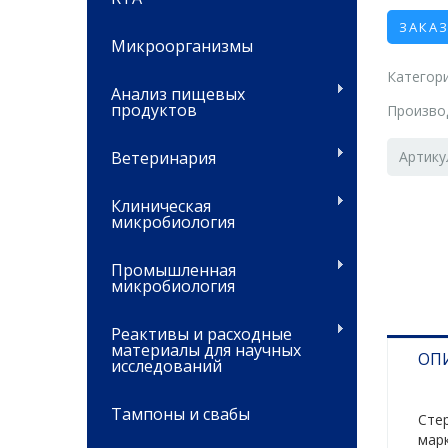
ЗАКА
Микроорганизмы
Категори
Анализ пищевых
продуктов
Произво
Ветеринария
Артику
Клиническая
микробиология
Промышленная
микробиология
Реактивы и расходные
материалы для научных
ОП
исследований
Тампоны и свабы
Сте
мар