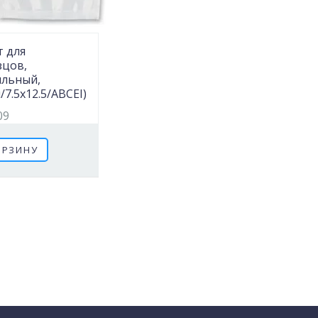
т для
зцов,
ильный,
/7.5х12.5/ABCEI)
09
ОРЗИНУ