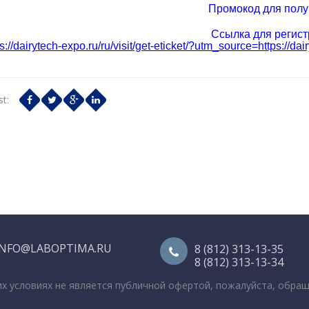
Промокод для полу
Ссылка для регист
ps://dairytech-expo.ru/ru/visit/get-eticket/?utm_source=htt
t:
INFO@LABOPTIMA.RU
8 (812) 313-13-35
8 (812) 313-13-34
их условиях не является публичной офертой, пожалуйста, обра