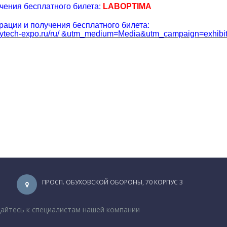
чения бесплатного билета:
LABOPTIMA
рации и получения бесплатного билета:
ps://dairytech-expo.ru/ru/ &utm_medium=Media&utm_campaign=ex
ПРОСП. ОБУХОВСКОЙ ОБОРОНЫ, 70 КОРПУС 3
щайтесь к специалистам нашей компании