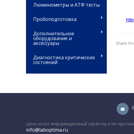
Люминометры и АТФ тесты
Пробоподготовка
htt
Дополнительное
оборудование и
аксессуары
Share Pos
Диагностика критических
состояний
Цена носит информационный характер и ни при как
info@laboptima.ru